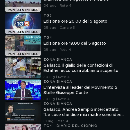
06 ago | Rete 4
PUNTATA INTERA
TG5
Edizione ore 20.00 del 5 agosto
05 ago | Canale 5
PUNTATA INTERA
TG4
Edizione ore 19.00 del 5 agosto
05 ago | Rete 4
PUNTATA INTERA
ZONA BIANCA
Garlasco, il giallo delle confezioni di
Estathè: ecco cosa abbiamo scoperto
30 lug | Rete 4
ZONA BIANCA
L'intervista al leader del Movimento 5
Stelle Giuseppe Conte
30 lug | Rete 4
ZONA BIANCA
Garlasco, Andrea Sempio intercettato:
"Le cose che dice mia madre sono idee
sue"
31 lug | Rete 4
TG4 - DIARIO DEL GIORNO