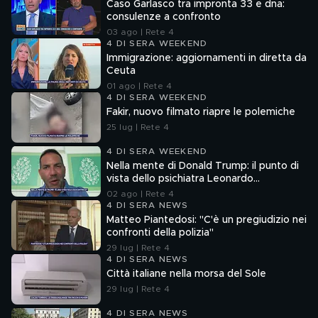
Caso Garlasco tra impronta 33 e dna:
consulenze a confronto
03 ago | Rete 4
4 DI SERA WEEKEND
Immigrazione: aggiornamenti in diretta da
Ceuta
01 ago | Rete 4
4 DI SERA WEEKEND
Fakir, nuovo filmato riapre le polemiche
25 lug | Rete 4
4 DI SERA WEEKEND
Nella mente di Donald Trump: il punto di
vista dello psichiatra Leonardo
Mendolicchio
02 ago | Rete 4
4 DI SERA NEWS
Matteo Piantedosi: "C'è un pregiudizio nei
confronti della polizia"
29 lug | Rete 4
4 DI SERA NEWS
Città italiane nella morsa del Sole
29 lug | Rete 4
4 DI SERA NEWS