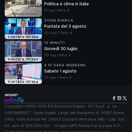
Politica e clima in Italia
31 lug | Rete 4
ZONA BIANCA
Puntata del 3 agosto
03 ago | Rete 4
PUNTATA INTERA
10 MINUTI
Giovedì 30 luglio
30 lug | Rete 4
PUNTATA INTERA
4 DI SERA WEEKEND
Sabato 1 agosto
01 ago | Rete 4
PUNTATA INTERA
Copyright ©1999-2026 RTI Business Digital - RTI S.p.A.: p. iva
03976881007 - Sede legale: Largo del Nazareno 8, 00187 Roma.
Uffici: Viale Europa 46, 20093 Cologno Monzese (MI) - Cap. Soc.
int. vers. € 500.000.007 - Gruppo MFE Media For Europe N.V. -