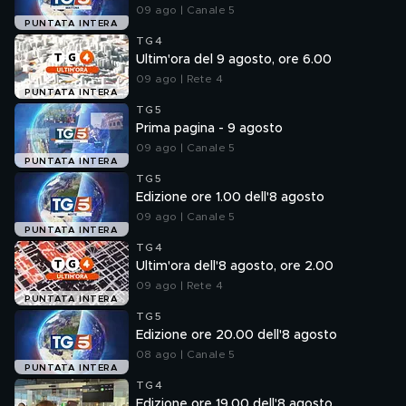
09 ago | Canale 5
PUNTATA INTERA
TG4
Ultim'ora del 9 agosto, ore 6.00
09 ago | Rete 4
PUNTATA INTERA
TG5
Prima pagina - 9 agosto
09 ago | Canale 5
PUNTATA INTERA
TG5
Edizione ore 1.00 dell'8 agosto
09 ago | Canale 5
PUNTATA INTERA
TG4
Ultim'ora dell'8 agosto, ore 2.00
09 ago | Rete 4
PUNTATA INTERA
TG5
Edizione ore 20.00 dell'8 agosto
08 ago | Canale 5
PUNTATA INTERA
TG4
Edizione ore 19.00 dell'8 agosto