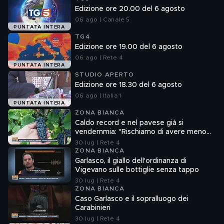
Edizione ore 20.00 del 6 agosto
06 ago | Canale 5
PUNTATA INTERA
TG4
Edizione ore 19.00 del 6 agosto
06 ago | Rete 4
PUNTATA INTERA
STUDIO APERTO
Edizione ore 18.30 del 6 agosto
06 ago | Italia 1
PUNTATA INTERA
ZONA BIANCA
Caldo record e nel pavese già si
vendemmia: "Rischiamo di avere meno
vino"
30 lug | Rete 4
ZONA BIANCA
Garlasco, il giallo dell'ordinanza di
Vigevano sulle bottiglie senza tappo
30 lug | Rete 4
ZONA BIANCA
Caso Garlasco e il sopralluogo dei
Carabinieri
30 lug | Rete 4