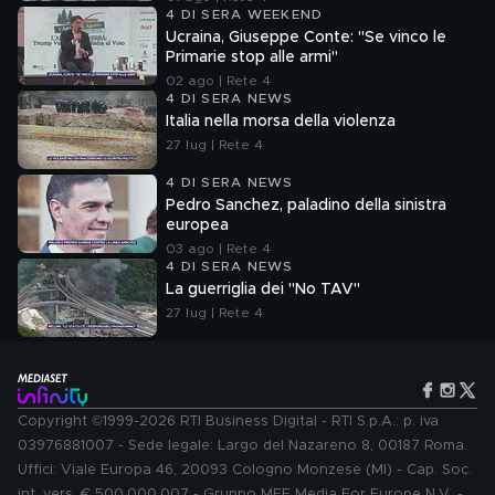
4 DI SERA WEEKEND
Ucraina, Giuseppe Conte: "Se vinco le
Primarie stop alle armi"
02 ago | Rete 4
4 DI SERA NEWS
Italia nella morsa della violenza
27 lug | Rete 4
4 DI SERA NEWS
Pedro Sanchez, paladino della sinistra
europea
03 ago | Rete 4
4 DI SERA NEWS
La guerriglia dei "No TAV"
27 lug | Rete 4
Copyright ©1999-2026 RTI Business Digital - RTI S.p.A.: p. iva
03976881007 - Sede legale: Largo del Nazareno 8, 00187 Roma.
Uffici: Viale Europa 46, 20093 Cologno Monzese (MI) - Cap. Soc.
int. vers. € 500.000.007 - Gruppo MFE Media For Europe N.V. -