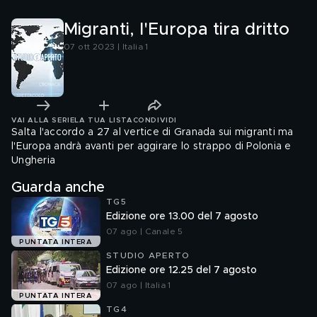
Migranti, l'Europa tira dritto
07 ott 2023 | Italia 1
VAI ALLA SERIE
LA TUA LISTA
CONDIVIDI
Salta l'accordo a 27 al vertice di Granada sui migranti ma
l'Europa andrà avanti per aggirare lo strappo di Polonia e
Ungheria
Guarda anche
TG5
Edizione ore 13.00 del 7 agosto
07 ago | Canale 5
PUNTATA INTERA
STUDIO APERTO
Edizione ore 12.25 del 7 agosto
07 ago | Italia 1
PUNTATA INTERA
TG4