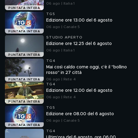
06 ago | Italia 1
PUNTATA INTERA
TG5
Edizione ore 13.00 del 6 agosto
06 ago | Canale 5
PUNTATA INTERA
STUDIO APERTO
Edizione ore 12.25 del 6 agosto
06 ago | Italia 1
PUNTATA INTERA
TG4
Mai così caldo come oggi, c'è il "bollino
rosso" in 27 città
06 ago | Rete 4
PUNTATA INTERA
TG4
Edizione ore 12.00 del 6 agosto
06 ago | Rete 4
PUNTATA INTERA
TG5
Edizione ore 08.00 del 6 agosto
06 ago | Canale 5
PUNTATA INTERA
TG4
Ultim'ora del 6 agosto, ore 06.00