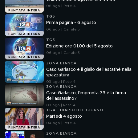
06 ago | Rete 4
PUNTATA INTERA
TG5
Prima pagina - 6 agosto
06 ago | Canale 5
PUNTATA INTERA
TG5
Edizione ore 01.00 del 5 agosto
06 ago | Canale 5
PUNTATA INTERA
ZONA BIANCA
Caso Garlasco e il giallo dell'estathè nella
spazzatura
03 ago | Rete 4
ZONA BIANCA
Caso Garlasco, l'impronta 33 è la firma
dell'assassino?
03 ago | Rete 4
TG4 - DIARIO DEL GIORNO
Martedì 4 agosto
04 ago | Rete 4
PUNTATA INTERA
ZONA BIANCA