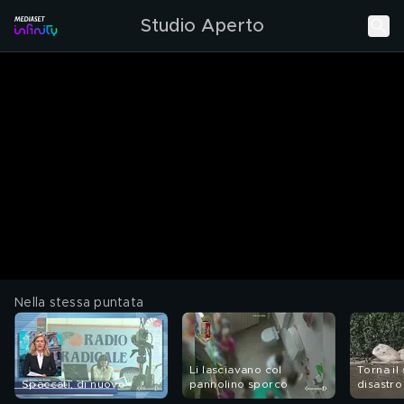
Studio Aperto
Nella stessa puntata
Li lasciavano col
Torna il
Spaccati, di nuovo
pannolino sporco
disastro