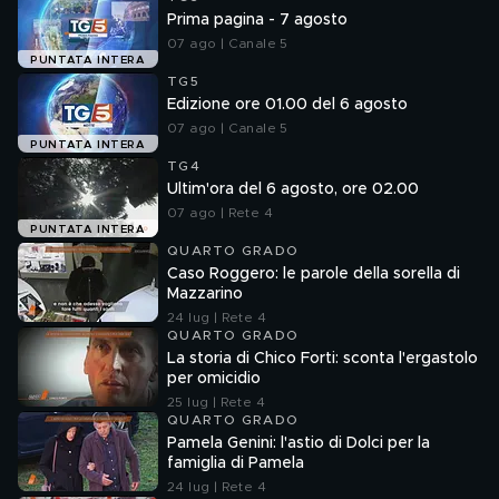
Prima pagina - 7 agosto
07 ago | Canale 5
PUNTATA INTERA
TG5
Edizione ore 01.00 del 6 agosto
07 ago | Canale 5
PUNTATA INTERA
TG4
Ultim'ora del 6 agosto, ore 02.00
07 ago | Rete 4
PUNTATA INTERA
QUARTO GRADO
Caso Roggero: le parole della sorella di
Mazzarino
24 lug | Rete 4
QUARTO GRADO
La storia di Chico Forti: sconta l'ergastolo
per omicidio
25 lug | Rete 4
QUARTO GRADO
Pamela Genini: l'astio di Dolci per la
famiglia di Pamela
24 lug | Rete 4