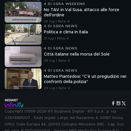
4 DI SERA WEEKEND
No TAV in Val Susa, attacco alle forze
dell'ordine
25 lug | Rete 4
4 DI SERA NEWS
Politica e clima in Italia
31 lug | Rete 4
4 DI SERA NEWS
Città italiane nella morsa del Sole
29 lug | Rete 4
4 DI SERA NEWS
Matteo Piantedosi: "C'è un pregiudizio nei
confronti della polizia"
29 lug | Rete 4
Copyright ©1999-2026 RTI Business Digital - RTI S.p.A.: p. iva
03976881007 - Sede legale: Largo del Nazareno 8, 00187 Roma.
Uffici: Viale Europa 46, 20093 Cologno Monzese (MI) - Cap. Soc.
int. vers. € 500.000.007 - Gruppo MFE Media For Europe N.V. -