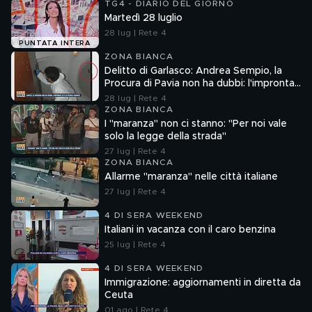
TG4 - DIARIO DEL GIORNO
Martedì 28 luglio
28 lug | Rete 4
PUNTATA INTERA
ZONA BIANCA
Delitto di Garlasco: Andrea Sempio, la
Procura di Pavia non ha dubbi: l'impronta
33 è la pistola fumante
28 lug | Rete 4
ZONA BIANCA
I "maranza" non ci stanno: "Per noi vale
solo la legge della strada"
27 lug | Rete 4
ZONA BIANCA
Allarme "maranza" nelle città italiane
27 lug | Rete 4
4 DI SERA WEEKEND
Italiani in vacanza con il caro benzina
25 lug | Rete 4
4 DI SERA WEEKEND
Immigrazione: aggiornamenti in diretta da
Ceuta
01 ago | Rete 4