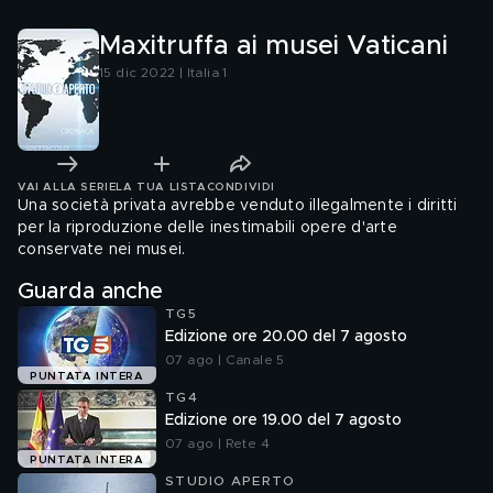
Maxitruffa ai musei Vaticani
15 dic 2022 | Italia 1
VAI ALLA SERIE
LA TUA LISTA
CONDIVIDI
Una società privata avrebbe venduto illegalmente i diritti
per la riproduzione delle inestimabili opere d'arte
conservate nei musei.
Guarda anche
TG5
Edizione ore 20.00 del 7 agosto
07 ago | Canale 5
PUNTATA INTERA
TG4
Edizione ore 19.00 del 7 agosto
07 ago | Rete 4
PUNTATA INTERA
STUDIO APERTO