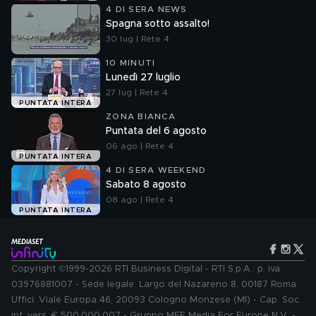
4 DI SERA NEWS
Spagna sotto assalto!
30 lug | Rete 4
10 MINUTI
Lunedì 27 luglio
27 lug | Rete 4
PUNTATA INTERA
ZONA BIANCA
Puntata del 6 agosto
06 ago | Rete 4
PUNTATA INTERA
4 DI SERA WEEKEND
Sabato 8 agosto
08 ago | Rete 4
PUNTATA INTERA
Copyright ©1999-2026 RTI Business Digital - RTI S.p.A.: p. iva
03976881007 - Sede legale: Largo del Nazareno 8, 00187 Roma.
Uffici: Viale Europa 46, 20093 Cologno Monzese (MI) - Cap. Soc.
int. vers. € 500.000.007 - Gruppo MFE Media For Europe N.V. -