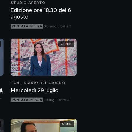
STUDIO APERTO
Edizione ore 18.30 del 6
agosto
06 ago | Italia 1
PUNTATA INTERA
51 MIN
TG4 - DIARIO DEL GIORNO
i,
Mercoledì 29 luglio
7
29 lug | Rete 4
PUNTATA INTERA
5 MIN