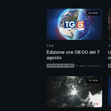
34 MIN
TG5
T
Edizione ore 08.00 del 7
U
agosto
o
07 ago | Canale 5
PUNTATA INTERA
P
19 MIN