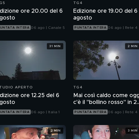
G5
TG4
dizione ore 20.00 del 6
Edizione ore 19.00 del 6
gosto
agosto
06 ago | Canale 5
06 ago | Rete 4
UNTATA INTERA
PUNTATA INTERA
31 MIN
2 MIN
TUDIO APERTO
TG4
dizione ore 12.25 del 6
Mai così caldo come ogg
gosto
c'è il "bollino rosso" in 2
città
06 ago | Italia 1
06 ago | Rete 4
UNTATA INTERA
PUNTATA INTERA
2 MIN
3 MIN