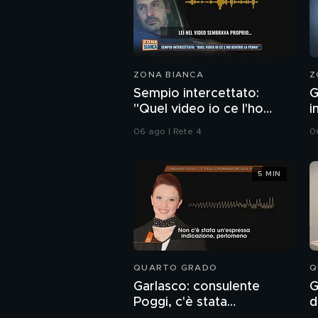
ZONA BIANCA
Z
Sempio intercettato:
G
"Quel video io ce l'ho
i
dentro la penna"
p
06 ago | Rete 4
0
S
5 MIN
QUARTO GRADO
Q
Garlasco: consulente
G
Poggi, c'è stata
d