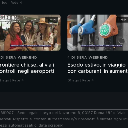
 lug | Rete 4
1 MIN
1 MIN
 DI SERA WEEKEND
4 DI SERA WEEKEND
rontiere chiuse, al via i
Esodo estivo, in viaggio
ontrolli negli aeroporti
con carburanti in aumen
2 ago | Rete 4
01 ago | Rete 4
76881007 - Sede legale: Largo del Nazareno 8, 00187 Roma. Uffici: Vial
ervati. Rispetto ai contenuti trasmessi e/o riprodotti è vietata ogni uti
 mezzi automatizzati di data scraping.