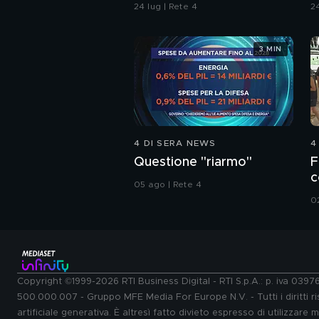
contaminazione sulle
24 lug | Rete 4
24
unghie?
3 MIN
4 DI SERA NEWS
4
Questione "riarmo"
F
c
05 ago | Rete 4
0
Copyright ©1999-2026 RTI Business Digital - RTI S.p.A.: p. iva 039
500.000.007 - Gruppo MFE Media For Europe N.V. - Tutti i diritti ris
artificiale generativa. È altresì fatto divieto espresso di utilizzare