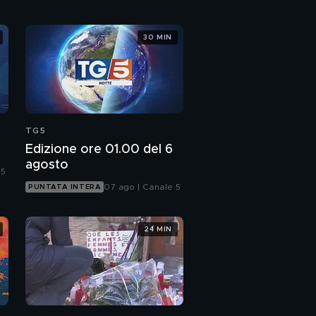
Agire insieme, Draghi
30 MIN
sprona il G20
TG5
Edizione ore 01.00 del 6
agosto
 5
07 ago | Canale 5
PUNTATA INTERA
24 MIN