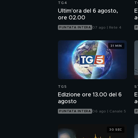
TG4
T
Ultim'ora del 6 agosto,
E
ore 02.00
a
07 ago | Rete 4
PUNTATA INTERA
P
31 MIN
TG5
S
Edizione ore 13.00 del 6
E
agosto
a
06 ago | Canale 5
PUNTATA INTERA
P
30 SEC