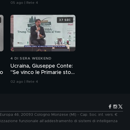
05 ago | Rete 4
37 SEC
4 DI SERA WEEKEND
Ucraina, Giuseppe Conte:
to
"Se vinco le Primarie stop
alle armi"
02 ago | Rete 4
e Europa 46, 20093 Cologno Monzese (MI) - Cap. Soc. int. vers. €
lizzazione funzionale all'addestramento di sistemi di intelligenza