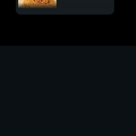
Faida principesca per il
castello
Sicilia, i danni dopo la
tempesta
Martina Rossi, una
trappola mortale
Ucciso dopo una lite al
pub
PROSSIMO VIDEO
Contagi su, ma tornano
i no pass
I grandi e la grande
bellezza