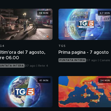
19 MIN
67 MIN
G4
TG5
ltim'ora del 7 agosto,
Prima pagina - 7 agosto
re 06.00
07 ago | Canale
PUNTATA INTERA
07 ago | Rete 4
UNTATA INTERA
41 MIN
34 MIN