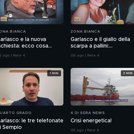
ONA BIANCA
ZONA BIANCA
arlasco e la nuova
Garlasco e il giallo della
nchiesta: ecco cosa
scarpa a pallini:
ensa il pool difensivo di
compatibile col piede di
6 ago | Rete 4
06 ago | Rete 4
empio
Sempio?
1 MIN
3 MIN
UARTO GRADO
4 DI SERA NEWS
arlasco: le tre telefonate
Crisi energetica!
i Sempio
05 ago | Rete 4