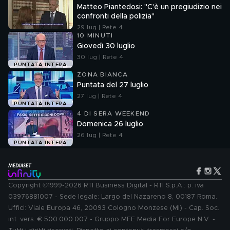
Matteo Piantedosi: "C'è un pregiudizio nei
confronti della polizia"
29 lug | Rete 4
10 MINUTI
Giovedì 30 luglio
30 lug | Rete 4
PUNTATA INTERA
ZONA BIANCA
Puntata del 27 luglio
27 lug | Rete 4
PUNTATA INTERA
4 DI SERA WEEKEND
Domenica 26 luglio
26 lug | Rete 4
PUNTATA INTERA
Copyright ©1999-2026 RTI Business Digital - RTI S.p.A.: p. iva
03976881007 - Sede legale: Largo del Nazareno 8, 00187 Roma.
Uffici: Viale Europa 46, 20093 Cologno Monzese (MI) - Cap. Soc.
int. vers. € 500.000.007 - Gruppo MFE Media For Europe N.V. -