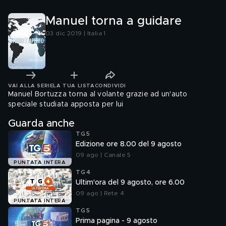
Manuel torna a guidare
03 dic 2019 | Italia 1
VAI ALLA SERIE
LA TUA LISTA
CONDIVIDI
Manuel Bortuzza torna al volante grazie ad un'auto
speciale studiata apposta per lui
Guarda anche
TG5
Edizione ore 8.00 del 9 agosto
09 ago | Canale 5
PUNTATA INTERA
TG4
Ultim'ora del 9 agosto, ore 6.00
09 ago | Rete 4
PUNTATA INTERA
TG5
Prima pagina - 9 agosto