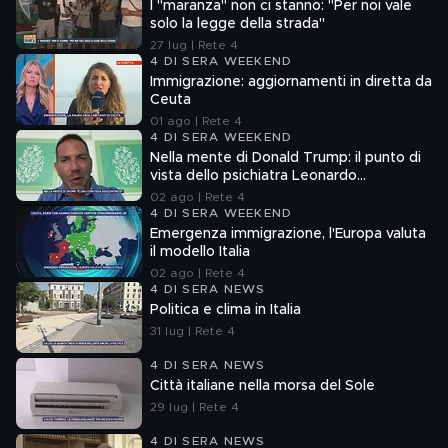
I "maranza" non ci stanno: "Per noi vale
solo la legge della strada"
27 lug | Rete 4
4 DI SERA WEEKEND
Immigrazione: aggiornamenti in diretta da
Ceuta
01 ago | Rete 4
4 DI SERA WEEKEND
Nella mente di Donald Trump: il punto di
vista dello psichiatra Leonardo
Mendolicchio
02 ago | Rete 4
4 DI SERA WEEKEND
Emergenza immigrazione, l'Europa valuta
il modello Italia
02 ago | Rete 4
4 DI SERA NEWS
Politica e clima in Italia
31 lug | Rete 4
4 DI SERA NEWS
Città italiane nella morsa del Sole
29 lug | Rete 4
4 DI SERA NEWS