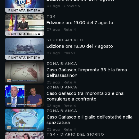
07 ago | Canale 5
PUNTATA INTERA
TG4
Edizione ore 19.00 del 7 agosto
07 ago | Rete 4
PUNTATA INTERA
STUDIO APERTO
Edizione ore 18.30 del 7 agosto
07 ago | Italia 1
PUNTATA INTERA
ZONA BIANCA
Caso Garlasco, l'impronta 33 è la firma
dell'assassino?
03 ago | Rete 4
ZONA BIANCA
Caso Garlasco tra impronta 33 e dna:
consulenze a confronto
03 ago | Rete 4
ZONA BIANCA
Caso Garlasco e il giallo dell'estathè nella
spazzatura
03 ago | Rete 4
TG4 - DIARIO DEL GIORNO