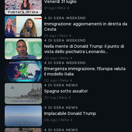
Venerdì 31 luglio
31 lug | Rete 4
PUNTATA INTERA
4 DI SERA WEEKEND
Immigrazione: aggiornamenti in diretta da
Ceuta
01 ago | Rete 4
4 DI SERA WEEKEND
Nella mente di Donald Trump: il punto di
vista dello psichiatra Leonardo
Mendolicchio
02 ago | Rete 4
4 DI SERA WEEKEND
Emergenza immigrazione, l'Europa valuta
il modello Italia
02 ago | Rete 4
4 DI SERA NEWS
Spagna sotto assalto!
30 lug | Rete 4
4 DI SERA NEWS
Implacabile Donald Trump
06 ago | Rete 4
4 DI SERA NEWS