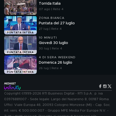
Torrida Italia
07 ago | Rete 4
ZONA BIANCA
Puntata del 27 luglio
27 lug | Rete 4
PUNTATA INTERA
10 MINUTI
Giovedì 30 luglio
30 lug | Rete 4
PUNTATA INTERA
4 DI SERA WEEKEND
Domenica 26 luglio
26 lug | Rete 4
PUNTATA INTERA
Copyright ©1999-2026 RTI Business Digital - RTI S.p.A.: p. iva
03976881007 - Sede legale: Largo del Nazareno 8, 00187 Roma.
Uffici: Viale Europa 46, 20093 Cologno Monzese (MI) - Cap. Soc.
int. vers. € 500.000.007 - Gruppo MFE Media For Europe N.V. -