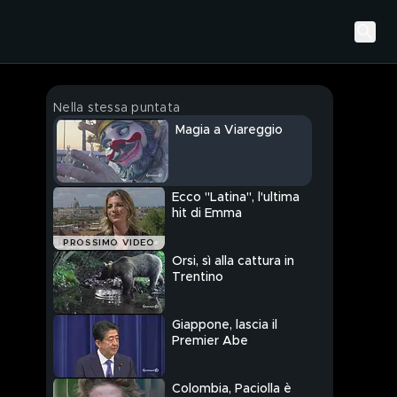
Nella stessa puntata
Magia a Viareggio
Ecco "Latina", l'ultima
hit di Emma
PROSSIMO VIDEO
Orsi, sì alla cattura in
Trentino
Giappone, lascia il
Premier Abe
Colombia, Paciolla è