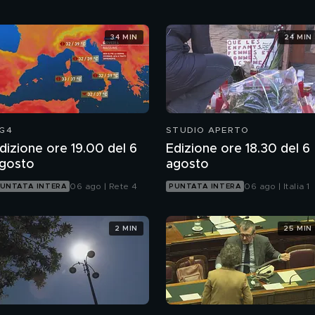
34 MIN
24 MIN
G4
STUDIO APERTO
dizione ore 19.00 del 6
Edizione ore 18.30 del 6
gosto
agosto
06 ago | Rete 4
06 ago | Italia 1
UNTATA INTERA
PUNTATA INTERA
2 MIN
25 MIN