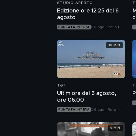
STUDIO APERTO
T
Edizione ore 12.25 del 6
M
agosto
c
c
06 ago | Italia 1
PUNTATA INTERA
P
18 MIN
TG4
T
Ultim'ora del 6 agosto,
P
ore 06.00
P
06 ago | Rete 4
PUNTATA INTERA
6 MIN