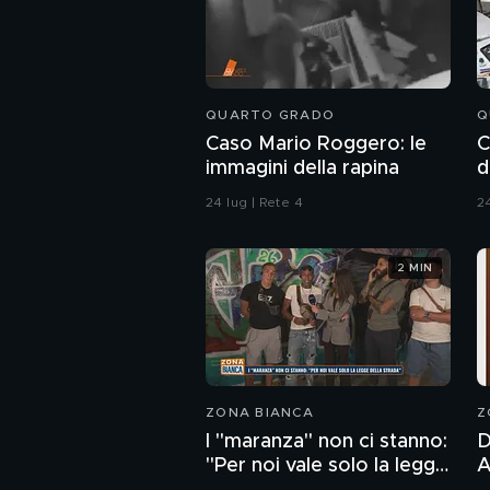
QUARTO GRADO
Q
Caso Mario Roggero: le
C
immagini della rapina
d
24 lug | Rete 4
24
2 MIN
ZONA BIANCA
Z
I "maranza" non ci stanno:
D
"Per noi vale solo la legge
And