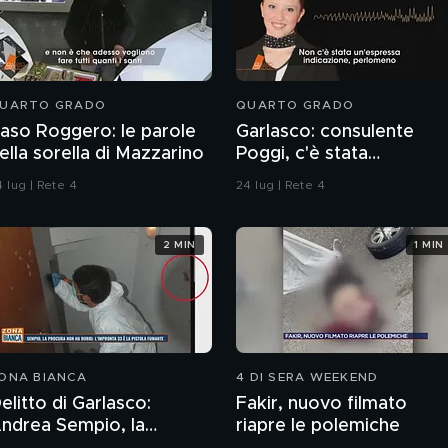
UARTO GRADO
QUARTO GRADO
aso Roggero: le parole
Garlasco: consulente
ella sorella di Mazzarino
Poggi, c'è stata
contaminazione sulle
 lug | Rete 4
24 lug | Rete 4
unghie?
2 MIN
1 MIN
ONA BIANCA
4 DI SERA WEEKEND
elitto di Garlasco:
Fakir, nuovo filmato
rea Sempio, la
riapre le polemiche