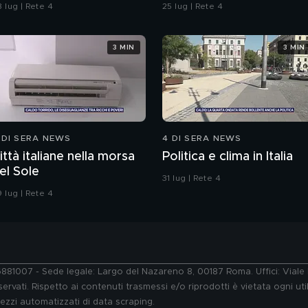
rocura di Pavia non ha
 lug | Rete 4
25 lug | Rete 4
ubbi: l'impronta 33 è la
istola fumante
3 MIN
3 MIN
 DI SERA NEWS
4 DI SERA NEWS
ittà italiane nella morsa
Politica e clima in Italia
el Sole
31 lug | Rete 4
 lug | Rete 4
76881007 - Sede legale: Largo del Nazareno 8, 00187 Roma. Uffici: Vial
ervati. Rispetto ai contenuti trasmessi e/o riprodotti è vietata ogni uti
 mezzi automatizzati di data scraping.