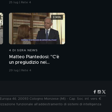
dell'ordine
25 lug | Rete 4
3 MIN
4 DI SERA NEWS
Matteo Piantedosi: "C'è
un pregiudizio nei
confronti della polizia"
29 lug | Rete 4
e Europa 46, 20093 Cologno Monzese (MI) - Cap. Soc. int. vers. €
lizzazione funzionale all'addestramento di sistemi di intelligenza