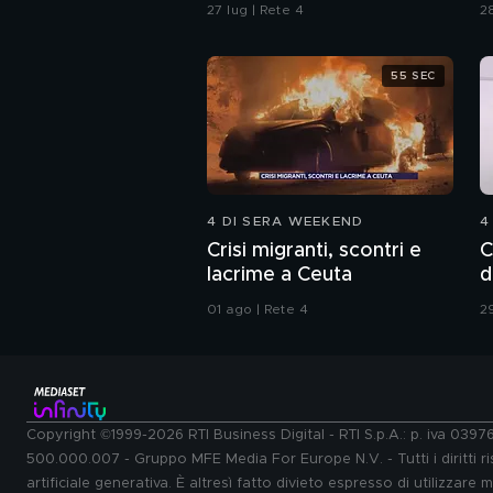
della strada"
P
27 lug | Rete 4
28
d
p
55 SEC
4 DI SERA WEEKEND
4
Crisi migranti, scontri e
C
lacrime a Ceuta
d
01 ago | Rete 4
29
Copyright ©1999-2026 RTI Business Digital - RTI S.p.A.: p. iva 039
500.000.007 - Gruppo MFE Media For Europe N.V. - Tutti i diritti ris
artificiale generativa. È altresì fatto divieto espresso di utilizzare