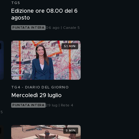
TG5
Edizione ore 08.00 del 6
agosto
06 ago | Canale 5
PUNTATA INTERA
51 MIN
TG4 - DIARIO DEL GIORNO
Mercoledì 29 luglio
29 lug | Rete 4
PUNTATA INTERA
 5
3 MIN