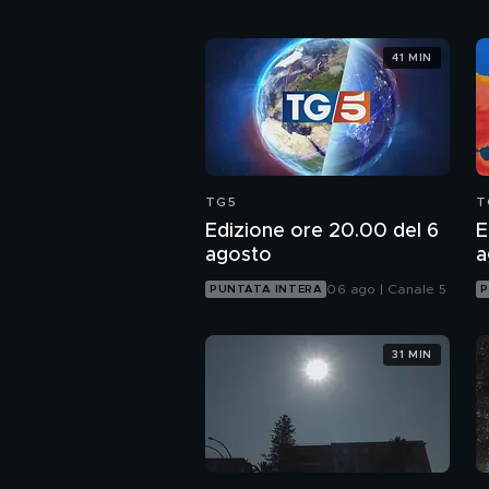
41 MIN
TG5
T
Edizione ore 20.00 del 6
E
agosto
a
06 ago | Canale 5
PUNTATA INTERA
P
31 MIN