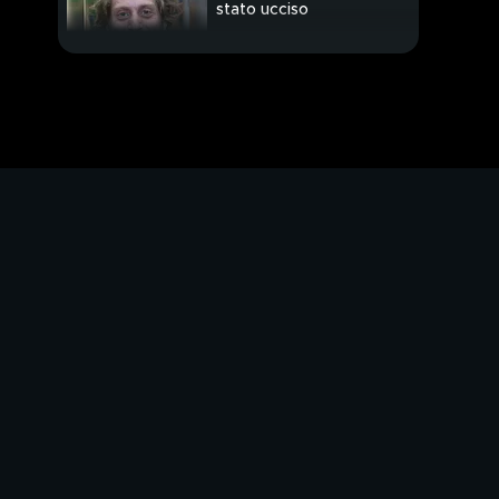
stato ucciso
"Gioele era grave dopo
l'incidente"
Rischio esonero per il
40% dei prof
"Con me il sogno
americano"