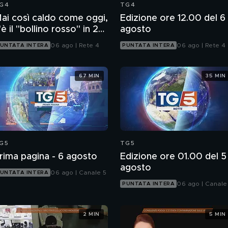
G4
TG4
ai così caldo come oggi,
Edizione ore 12.00 del 6
'è il "bollino rosso" in 27
agosto
ittà
06 ago | Rete 4
06 ago | Rete 4
UNTATA INTERA
PUNTATA INTERA
67 MIN
35 MIN
G5
TG5
rima pagina - 6 agosto
Edizione ore 01.00 del 5
agosto
06 ago | Canale 5
UNTATA INTERA
06 ago | Canale
PUNTATA INTERA
2 MIN
5 MIN