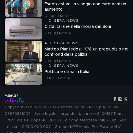
Esodo estivo, in viaggio con carburanti in
aumento
01 ago | Rete 4
4 DI SERA NEWS
Città italiane nella morsa del Sole
29 lug | Rete 4
4 DI SERA NEWS
Matteo Piantedosi: "C'è un pregiudizio nei
confronti della polizia"
29 lug | Rete 4
4 DI SERA NEWS
Politica e clima in Italia
31 lug | Rete 4
Copyright ©1999-2026 RTI Business Digital - RTI S.p.A.: p. iva
03976881007 - Sede legale: Largo del Nazareno 8, 00187 Roma.
Uffici: Viale Europa 46, 20093 Cologno Monzese (MI) - Cap. Soc.
int. vers. € 500.000.007 - Gruppo MFE Media For Europe N.V. -