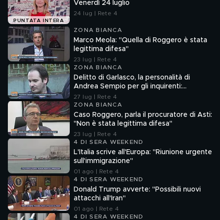
Venerdì 24 luglio
24 lug | Rete 4
PUNTATA INTERA
ZONA BIANCA
Marco Meola: "Quella di Roggero è stata
legittima difesa"
23 lug | Rete 4
ZONA BIANCA
Delitto di Garlasco, la personalità di
Andrea Sempio per gli inquirenti:
"Ossessionato e bugiardo"
27 lug | Rete 4
ZONA BIANCA
Caso Roggero, parla il procuratore di Asti:
"Non è stata legittima difesa"
23 lug | Rete 4
4 DI SERA WEEKEND
L'Italia scrive all'Europa: "Riunione urgente
sull'immigrazione"
01 ago | Rete 4
4 DI SERA WEEKEND
Donald Trump avverte: "Possibili nuovi
attacchi all'Iran"
01 ago | Rete 4
4 DI SERA WEEKEND