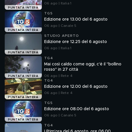
06 ago | Italia 1
PUNTATA INTERA
TG5
Edizione ore 13.00 del 6 agosto
06 ago | Canale 5
PUNTATA INTERA
STUDIO APERTO
Edizione ore 12.25 del 6 agosto
06 ago | Italia 1
PUNTATA INTERA
TG4
Mai così caldo come oggi, c'è il "bollino
rosso" in 27 città
06 ago | Rete 4
PUNTATA INTERA
TG4
Edizione ore 12.00 del 6 agosto
06 ago | Rete 4
PUNTATA INTERA
TG5
Edizione ore 08.00 del 6 agosto
06 ago | Canale 5
PUNTATA INTERA
TG4
Ultim'ora del 6 agosto, ore 06.00