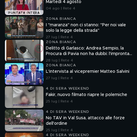
Martedì 4 agosto
04 ago | Rete 4
PUNTATA INTERA
ZONA BIANCA
I "maranza" non ci stanno: "Per noi vale
solo la legge della strada"
27 lug | Rete 4
ZONA BIANCA
Delitto di Garlasco: Andrea Sempio, la
Procura di Pavia non ha dubbi: l'impronta
33 è la pistola fumante
28 lug | Rete 4
ZONA BIANCA
L'intervista al vicepremier Matteo Salvini
27 lug | Rete 4
4 DI SERA WEEKEND
Fakir, nuovo filmato riapre le polemiche
25 lug | Rete 4
4 DI SERA WEEKEND
No TAV in Val Susa, attacco alle forze
dell'ordine
25 lug | Rete 4
4 DI SERA WEEKEND