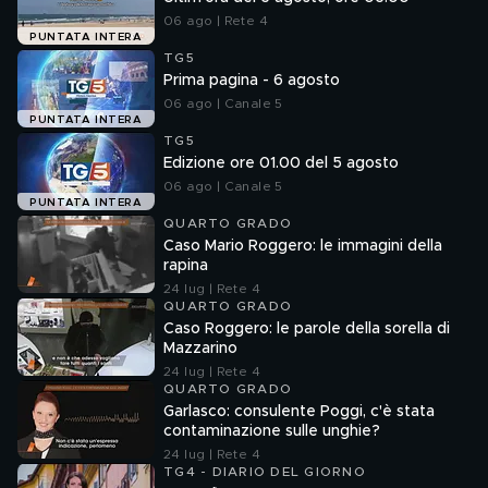
06 ago | Rete 4
PUNTATA INTERA
TG5
Prima pagina - 6 agosto
06 ago | Canale 5
PUNTATA INTERA
TG5
Edizione ore 01.00 del 5 agosto
06 ago | Canale 5
PUNTATA INTERA
QUARTO GRADO
Caso Mario Roggero: le immagini della
rapina
24 lug | Rete 4
QUARTO GRADO
Caso Roggero: le parole della sorella di
Mazzarino
24 lug | Rete 4
QUARTO GRADO
Garlasco: consulente Poggi, c'è stata
contaminazione sulle unghie?
24 lug | Rete 4
TG4 - DIARIO DEL GIORNO