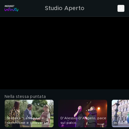
Studio Aperto
Nella stessa puntata
Stasera "La Pupa e il
D'Alessio-D'Angelo, pace
secchione e viceversa"
sul palco
In nome