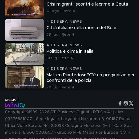
Crisi migranti, scontri e lacrime a Ceuta
01 ago | Rete 4
4 DI SERA NEWS
Città italiane nella morsa del Sole
29 lug | Rete 4
4 DI SERA NEWS
Politica e clima in Italia
31 lug | Rete 4
4 DI SERA NEWS
Matteo Piantedosi: "C'è un pregiudizio nei
confronti della polizia"
29 lug | Rete 4
Copyright ©1999-2026 RTI Business Digital - RTI S.p.A.: p. iva
03976881007 - Sede legale: Largo del Nazareno 8, 00187 Roma.
Uffici: Viale Europa 46, 20093 Cologno Monzese (MI) - Cap. Soc.
int. vers. € 500.000.007 - Gruppo MFE Media For Europe N.V. -