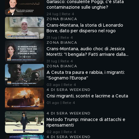
Garlasco: consulente Poggi, c'è stata
contaminazione sulle unghie?
24 lug | Rete 4
ZONA BIANCA
Crans-Montana, la storia di Leonardo
Bove, dato per disperso nel rogo
31 lug | Rete 4
ZONA BIANCA
Crans-Montana, audio choc di Jessica
Moretti: "I bengala? Fatti arrivare dalla
Francia"
31 lug | Rete 4
ZONA BIANCA
A Ceuta tra paura e rabbia, i migranti:
"Sognamo l'Europa"
03 ago | Rete 4
4 DI SERA WEEKEND
Crisi migranti, scontri e lacrime a Ceuta
01 ago | Rete 4
4 DI SERA WEEKEND
Metodo Trump: minacce di attacchi e
ripensamenti
02 ago | Rete 4
4 DI SERA WEEKEND