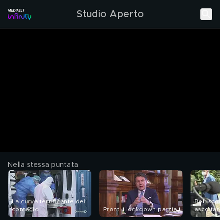
Studio Aperto
Nella stessa puntata
La curva terrificante del
Belusco
contagio
Pronti i lockdown parziali
ascoltar