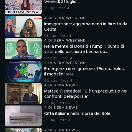
Venerdì 31 luglio
31 lug | Rete 4
PUNTATA INTERA
4 DI SERA WEEKEND
Immigrazione: aggiornamenti in diretta da
Ceuta
01 ago | Rete 4
4 DI SERA WEEKEND
Nella mente di Donald Trump: il punto di
vista dello psichiatra Leonardo
Mendolicchio
02 ago | Rete 4
4 DI SERA WEEKEND
Emergenza immigrazione, l'Europa valuta
il modello Italia
02 ago | Rete 4
4 DI SERA NEWS
Matteo Piantedosi: "C'è un pregiudizio nei
confronti della polizia"
29 lug | Rete 4
4 DI SERA NEWS
Città italiane nella morsa del Sole
29 lug | Rete 4
4 DI SERA NEWS