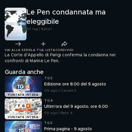
Le Pen condannata ma
eleggibile
07 lug | Italia 1
VAI ALLA SERIE
LA TUA LISTA
CONDIVIDI
La Corte d'Appello di Parigi conferma la condanna nei
confronti di Marine Le Pen.
Guarda anche
TG5
Edizione ore 8.00 del 9 agosto
09 ago | Canale 5
PUNTATA INTERA
TG4
Ultim'ora del 9 agosto, ore 6.00
09 ago | Rete 4
PUNTATA INTERA
TG5
Prima pagina - 9 agosto