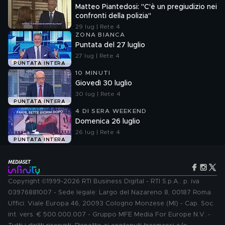
Matteo Piantedosi: "C'è un pregiudizio nei
confronti della polizia"
29 lug | Rete 4
ZONA BIANCA
Puntata del 27 luglio
27 lug | Rete 4
PUNTATA INTERA
10 MINUTI
Giovedì 30 luglio
30 lug | Rete 4
PUNTATA INTERA
4 DI SERA WEEKEND
Domenica 26 luglio
26 lug | Rete 4
PUNTATA INTERA
Copyright ©1999-2026 RTI Business Digital - RTI S.p.A.: p. iva
03976881007 - Sede legale: Largo del Nazareno 8, 00187 Roma.
Uffici: Viale Europa 46, 20093 Cologno Monzese (MI) - Cap. Soc.
int. vers. € 500.000.007 - Gruppo MFE Media For Europe N.V. -