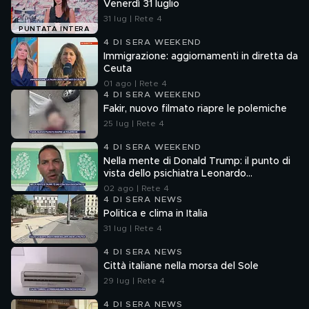
Venerdì 31 luglio
31 lug | Rete 4
PUNTATA INTERA
4 DI SERA WEEKEND
Immigrazione: aggiornamenti in diretta da
Ceuta
01 ago | Rete 4
4 DI SERA WEEKEND
Fakir, nuovo filmato riapre le polemiche
25 lug | Rete 4
4 DI SERA WEEKEND
Nella mente di Donald Trump: il punto di
vista dello psichiatra Leonardo
Mendolicchio
02 ago | Rete 4
4 DI SERA NEWS
Politica e clima in Italia
31 lug | Rete 4
4 DI SERA NEWS
Città italiane nella morsa del Sole
29 lug | Rete 4
4 DI SERA NEWS