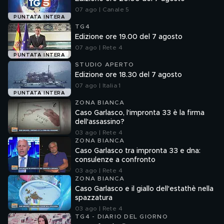
07 ago | Canale 5
PUNTATA INTERA
TG4
Edizione ore 19.00 del 7 agosto
07 ago | Rete 4
PUNTATA INTERA
STUDIO APERTO
Edizione ore 18.30 del 7 agosto
07 ago | Italia 1
PUNTATA INTERA
ZONA BIANCA
Caso Garlasco, l'impronta 33 è la firma
dell'assassino?
03 ago | Rete 4
ZONA BIANCA
Caso Garlasco tra impronta 33 e dna:
consulenze a confronto
03 ago | Rete 4
ZONA BIANCA
Caso Garlasco e il giallo dell'estathè nella
spazzatura
03 ago | Rete 4
TG4 - DIARIO DEL GIORNO