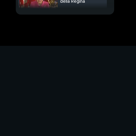
della Regina
Un grande dolore nel
cuore dei sudditi
PROSSIMO VIDEO
Elisabetta, i funerali il
19 settembre