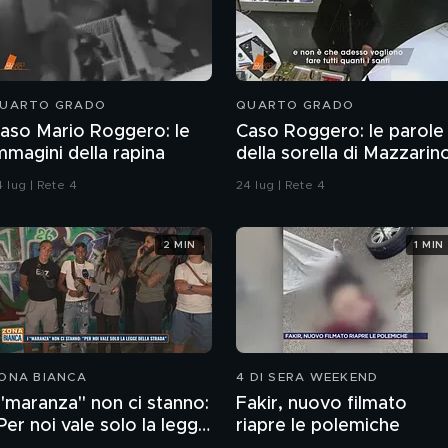
UARTO GRADO
QUARTO GRADO
aso Mario Roggero: le
Caso Roggero: le parole
mmagini della rapina
della sorella di Mazzarin
 lug | Rete 4
24 lug | Rete 4
2 MIN
1 MIN
ONA BIANCA
4 DI SERA WEEKEND
 "maranza" non ci stanno:
Fakir, nuovo filmato
Per noi vale solo la legge
riapre le polemiche