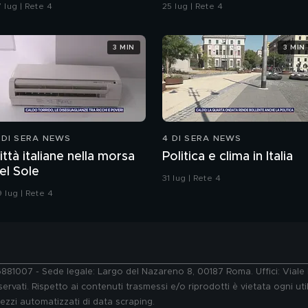
ella strada"
 lug | Rete 4
25 lug | Rete 4
3 MIN
3 MIN
 DI SERA NEWS
4 DI SERA NEWS
ittà italiane nella morsa
Politica e clima in Italia
el Sole
31 lug | Rete 4
 lug | Rete 4
76881007 - Sede legale: Largo del Nazareno 8, 00187 Roma. Uffici: Vial
ervati. Rispetto ai contenuti trasmessi e/o riprodotti è vietata ogni uti
 mezzi automatizzati di data scraping.