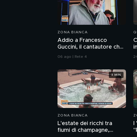
ZONA BIANCA
Q
Addio a Francesco
C
Guccini, il cantautore che
i
ha raccontato l'Italia
06 ago | Rete 4
24
3 MIN
ZONA BIANCA
Z
L'estate dei ricchi tra
I
fiumi di champagne,
"