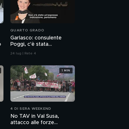
QUARTO GRADO
Garlasco: consulente
o
Poggi, c'è stata
contaminazione sulle
24 lug | Rete 4
unghie?
1 MIN
4 DI SERA WEEKEND
No TAV in Val Susa,
attacco alle forze