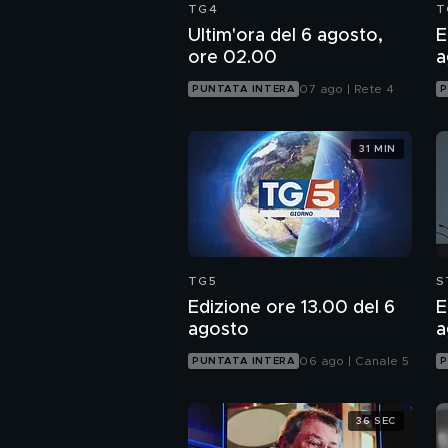
TG4
T
Ultim'ora del 6 agosto,
E
ore 02.00
a
07 ago | Rete 4
PUNTATA INTERA
P
31 MIN
TG5
S
Edizione ore 13.00 del 6
E
agosto
a
06 ago | Canale 5
PUNTATA INTERA
P
36 SEC