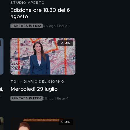
STUDIO APERTO
Edizione ore 18.30 del 6
agosto
06 ago | Italia 1
PUNTATA INTERA
51 MIN
TG4 - DIARIO DEL GIORNO
i,
Mercoledì 29 luglio
7
29 lug | Rete 4
PUNTATA INTERA
5 MIN