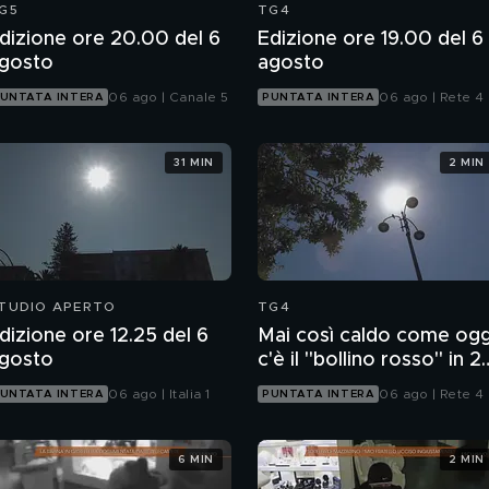
G5
TG4
dizione ore 20.00 del 6
Edizione ore 19.00 del 6
gosto
agosto
06 ago | Canale 5
06 ago | Rete 4
UNTATA INTERA
PUNTATA INTERA
31 MIN
2 MIN
TUDIO APERTO
TG4
dizione ore 12.25 del 6
Mai così caldo come ogg
gosto
c'è il "bollino rosso" in 2
città
06 ago | Italia 1
06 ago | Rete 4
UNTATA INTERA
PUNTATA INTERA
6 MIN
2 MIN