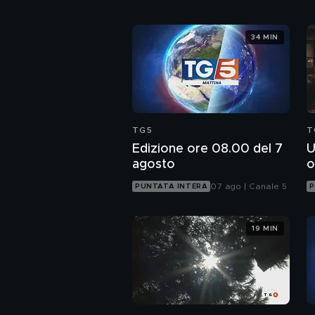
34 MIN
TG5
T
Edizione ore 08.00 del 7
U
agosto
o
07 ago | Canale 5
PUNTATA INTERA
P
19 MIN