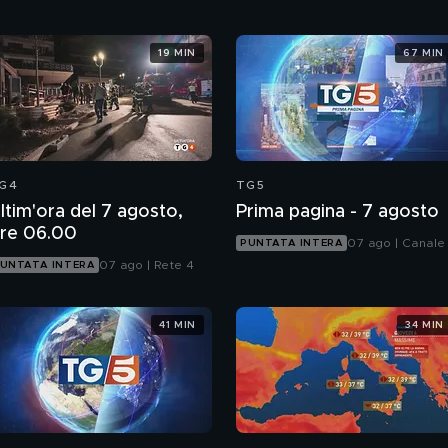
19 MIN
67 MIN
G4
TG5
ltim'ora del 7 agosto,
Prima pagina - 7 agosto
re 06.00
07 ago | Canale
PUNTATA INTERA
07 ago | Rete 4
UNTATA INTERA
41 MIN
34 MIN