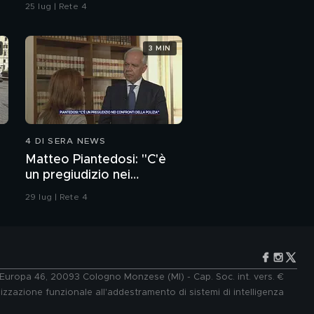
dell'ordine
25 lug | Rete 4
3 MIN
4 DI SERA NEWS
Matteo Piantedosi: "C'è
un pregiudizio nei
confronti della polizia"
29 lug | Rete 4
e Europa 46, 20093 Cologno Monzese (MI) - Cap. Soc. int. vers. €
lizzazione funzionale all'addestramento di sistemi di intelligenza