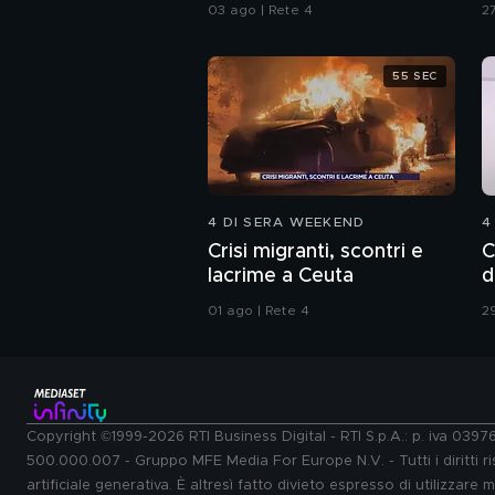
ostriche ed eccessi
d
03 ago | Rete 4
27
55 SEC
4 DI SERA WEEKEND
4
Crisi migranti, scontri e
C
lacrime a Ceuta
d
01 ago | Rete 4
29
Copyright ©1999-2026 RTI Business Digital - RTI S.p.A.: p. iva 039
500.000.007 - Gruppo MFE Media For Europe N.V. - Tutti i diritti ris
artificiale generativa. È altresì fatto divieto espresso di utilizzare