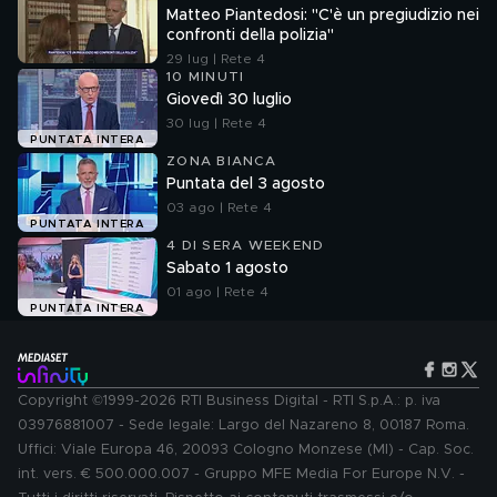
Matteo Piantedosi: "C'è un pregiudizio nei
confronti della polizia"
29 lug | Rete 4
10 MINUTI
Giovedì 30 luglio
30 lug | Rete 4
PUNTATA INTERA
ZONA BIANCA
Puntata del 3 agosto
03 ago | Rete 4
PUNTATA INTERA
4 DI SERA WEEKEND
Sabato 1 agosto
01 ago | Rete 4
PUNTATA INTERA
Copyright ©1999-2026 RTI Business Digital - RTI S.p.A.: p. iva
03976881007 - Sede legale: Largo del Nazareno 8, 00187 Roma.
Uffici: Viale Europa 46, 20093 Cologno Monzese (MI) - Cap. Soc.
int. vers. € 500.000.007 - Gruppo MFE Media For Europe N.V. -