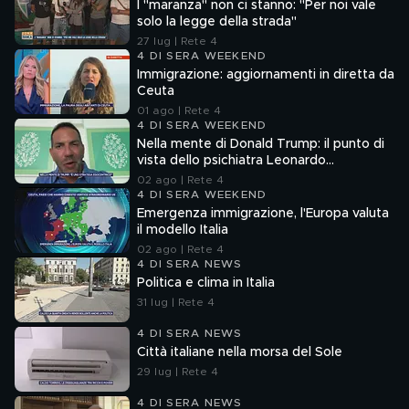
I "maranza" non ci stanno: "Per noi vale
solo la legge della strada"
27 lug | Rete 4
4 DI SERA WEEKEND
Immigrazione: aggiornamenti in diretta da
Ceuta
01 ago | Rete 4
4 DI SERA WEEKEND
Nella mente di Donald Trump: il punto di
vista dello psichiatra Leonardo
Mendolicchio
02 ago | Rete 4
4 DI SERA WEEKEND
Emergenza immigrazione, l'Europa valuta
il modello Italia
02 ago | Rete 4
4 DI SERA NEWS
Politica e clima in Italia
31 lug | Rete 4
4 DI SERA NEWS
Città italiane nella morsa del Sole
29 lug | Rete 4
4 DI SERA NEWS