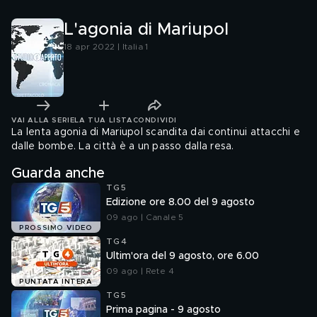
L'agonia di Mariupol
18 apr 2022 | Italia 1
VAI ALLA SERIE
LA TUA LISTA
CONDIVIDI
La lenta agonia di Mariupol scandita dai continui attacchi e
dalle bombe. La città è a un passo dalla resa.
Guarda anche
TG5
Edizione ore 8.00 del 9 agosto
09 ago | Canale 5
PROSSIMO VIDEO
TG4
Ultim'ora del 9 agosto, ore 6.00
09 ago | Rete 4
PUNTATA INTERA
TG5
Prima pagina - 9 agosto