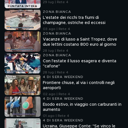
29 lug | Rete 4
PUNTATA INTERA
ZONA BIANCA
L'estate dei ricchi tra fiumi di
champagne, ostriche ed eccessi
03 ago | Rete 4
ZONA BIANCA
Vacanze di lusso a Saint Tropez, dove
due lettini costano 800 euro al giorno
28 lug | Rete 4
ZONA BIANCA
Con l'estate il lusso esagera e diventa
"cafone"
28 lug | Rete 4
4 DI SERA WEEKEND
Frontiere chiuse, al via i controlli negli
aeroporti
02 ago | Rete 4
4 DI SERA WEEKEND
Esodo estivo, in viaggio con carburanti in
aumento
01 ago | Rete 4
4 DI SERA WEEKEND
Ucraina, Giuseppe Conte: "Se vinco le