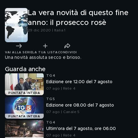
La vera novità di questo fine
anno: il prosecco rosè
29 dic 2020 | Italia 1
VAI ALLA SERIE
LA TUA LISTA
CONDIVIDI
Una novità assoluta secco e brioso.
Guarda anche
TG4
Edizione ore 12.00 del 7 agosto
07 ago | Rete 4
PUNTATA INTERA
TG5
Edizione ore 08.00 del 7 agosto
07 ago | Canale 5
PUNTATA INTERA
TG4
Ultim'ora del 7 agosto, ore 06.00
07 ago | Rete 4