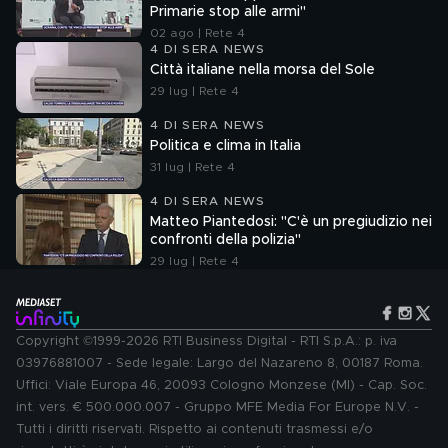
Primarie stop alle armi"
02 ago | Rete 4
4 DI SERA NEWS
Città italiane nella morsa del Sole
29 lug | Rete 4
4 DI SERA NEWS
Politica e clima in Italia
31 lug | Rete 4
4 DI SERA NEWS
Matteo Piantedosi: "C'è un pregiudizio nei
confronti della polizia"
29 lug | Rete 4
Copyright ©1999-2026 RTI Business Digital - RTI S.p.A.: p. iva
03976881007 - Sede legale: Largo del Nazareno 8, 00187 Roma.
Uffici: Viale Europa 46, 20093 Cologno Monzese (MI) - Cap. Soc.
int. vers. € 500.000.007 - Gruppo MFE Media For Europe N.V. -
Tutti i diritti riservati. Rispetto ai contenuti trasmessi e/o