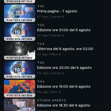
PUNTATA INTERA
TG5
Prima pagina - 7 agosto
07 ago | Canale 5
PUNTATA INTERA
TG5
Edizione ore 01.00 del 6 agosto
07 ago | Canale 5
PUNTATA INTERA
TG4
Ultim'ora del 6 agosto, ore 02.00
07 ago | Rete 4
PUNTATA INTERA
TG5
Edizione ore 20.00 del 6 agosto
06 ago | Canale 5
PUNTATA INTERA
TG4
Edizione ore 19.00 del 6 agosto
06 ago | Rete 4
PUNTATA INTERA
STUDIO APERTO
Edizione ore 18.30 del 6 agosto
06 ago | Italia 1