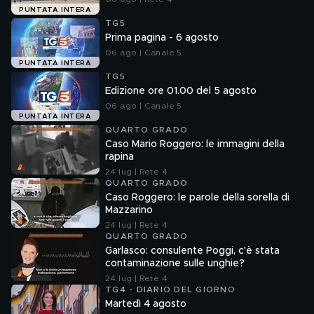
PUNTATA INTERA
TG5
Prima pagina - 6 agosto
06 ago | Canale 5
PUNTATA INTERA
TG5
Edizione ore 01.00 del 5 agosto
06 ago | Canale 5
PUNTATA INTERA
QUARTO GRADO
Caso Mario Roggero: le immagini della
rapina
24 lug | Rete 4
QUARTO GRADO
Caso Roggero: le parole della sorella di
Mazzarino
24 lug | Rete 4
QUARTO GRADO
Garlasco: consulente Poggi, c'è stata
contaminazione sulle unghie?
24 lug | Rete 4
TG4 - DIARIO DEL GIORNO
Martedì 4 agosto