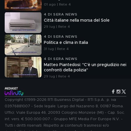
01 ago | Rete 4
4 DI SERA NEWS
Città italiane nella morsa del Sole
29 lug | Rete 4
4 DI SERA NEWS
Politica e clima in Italia
31 lug | Rete 4
4 DI SERA NEWS
Matteo Piantedosi: "C'è un pregiudizio nei
confronti della polizia"
29 lug | Rete 4
Copyright ©1999-2026 RTI Business Digital - RTI S.p.A.: p. iva
03976881007 - Sede legale: Largo del Nazareno 8, 00187 Roma.
Uffici: Viale Europa 46, 20093 Cologno Monzese (MI) - Cap. Soc.
int. vers. € 500.000.007 - Gruppo MFE Media For Europe N.V. -
Tutti i diritti riservati. Rispetto ai contenuti trasmessi e/o