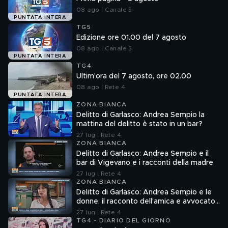
08 ago | Canale 5
PUNTATA INTERA
TG5
Edizione ore 01.00 del 7 agosto
08 ago | Canale 5
PUNTATA INTERA
TG4
Ultim'ora del 7 agosto, ore 02.00
08 ago | Rete 4
PUNTATA INTERA
ZONA BIANCA
Delitto di Garlasco: Andrea Sempio la
mattina del delitto è stato in un bar?
27 lug | Rete 4
ZONA BIANCA
Delitto di Garlasco: Andrea Sempio e il
bar di Vigevano e i racconti della madre
27 lug | Rete 4
ZONA BIANCA
Delitto di Garlasco: Andrea Sempio e le
donne, il racconto dell'amica e avvocato
Angela Taccia
27 lug | Rete 4
TG4 - DIARIO DEL GIORNO