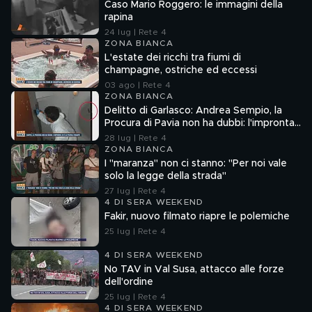
Caso Mario Roggero: le immagini della
rapina
24 lug | Rete 4
ZONA BIANCA
L'estate dei ricchi tra fiumi di
champagne, ostriche ed eccessi
03 ago | Rete 4
ZONA BIANCA
Delitto di Garlasco: Andrea Sempio, la
Procura di Pavia non ha dubbi: l'impronta
33 è la pistola fumante
28 lug | Rete 4
ZONA BIANCA
I "maranza" non ci stanno: "Per noi vale
solo la legge della strada"
27 lug | Rete 4
4 DI SERA WEEKEND
Fakir, nuovo filmato riapre le polemiche
25 lug | Rete 4
4 DI SERA WEEKEND
No TAV in Val Susa, attacco alle forze
dell'ordine
25 lug | Rete 4
4 DI SERA WEEKEND