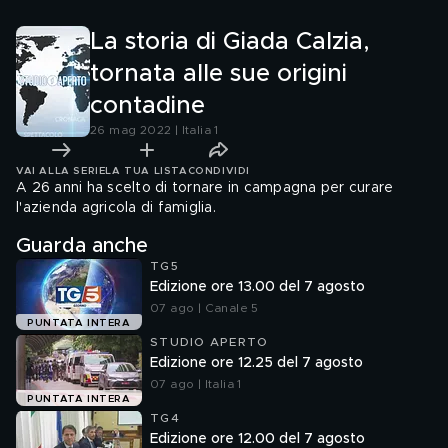
La storia di Giada Calzia,
tornata alle sue origini
contadine
26 mag 2022 | Italia 1
VAI ALLA SERIE
LA TUA LISTA
CONDIVIDI
A 26 anni ha scelto di tornare in campagna per curare
l'azienda agricola di famiglia.
Guarda anche
TG5
Edizione ore 13.00 del 7 agosto
07 ago | Canale 5
PUNTATA INTERA
STUDIO APERTO
Edizione ore 12.25 del 7 agosto
07 ago | Italia 1
PUNTATA INTERA
TG4
Edizione ore 12.00 del 7 agosto