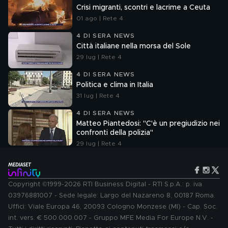
Crisi migranti, scontri e lacrime a Ceuta
01 ago | Rete 4
4 DI SERA NEWS
Città italiane nella morsa del Sole
29 lug | Rete 4
4 DI SERA NEWS
Politica e clima in Italia
31 lug | Rete 4
4 DI SERA NEWS
Matteo Piantedosi: "C'è un pregiudizio nei
confronti della polizia"
29 lug | Rete 4
Copyright ©1999-2026 RTI Business Digital - RTI S.p.A.: p. iva
03976881007 - Sede legale: Largo del Nazareno 8, 00187 Roma.
Uffici: Viale Europa 46, 20093 Cologno Monzese (MI) - Cap. Soc.
int. vers. € 500.000.007 - Gruppo MFE Media For Europe N.V. -