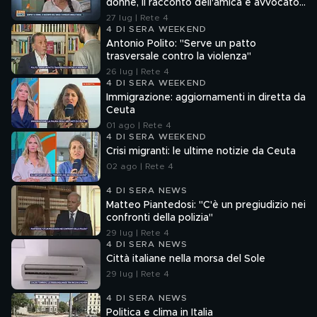
donne, il racconto dell'amica e avvocato
Angela Taccia
27 lug | Rete 4
4 DI SERA WEEKEND
Antonio Polito: "Serve un patto
trasversale contro la violenza"
26 lug | Rete 4
4 DI SERA WEEKEND
Immigrazione: aggiornamenti in diretta da
Ceuta
01 ago | Rete 4
4 DI SERA WEEKEND
Crisi migranti: le ultime notizie da Ceuta
02 ago | Rete 4
4 DI SERA NEWS
Matteo Piantedosi: "C'è un pregiudizio nei
confronti della polizia"
29 lug | Rete 4
4 DI SERA NEWS
Città italiane nella morsa del Sole
29 lug | Rete 4
4 DI SERA NEWS
Politica e clima in Italia