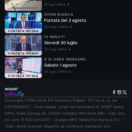
31 lug | Rete 4
ZONA BIANCA
Puntata del 3 agosto
03 ago | Rete 4
PUNTATA INTERA
10 MINUTI
Giovedì 30 luglio
30 lug | Rete 4
PUNTATA INTERA
4 DI SERA WEEKEND
Sabato 1 agosto
01 ago | Rete 4
PUNTATA INTERA
Copyright ©1999-2026 RTI Business Digital - RTI S.p.A.: p. iva
03976881007 - Sede legale: Largo del Nazareno 8, 00187 Roma.
Uffici: Viale Europa 46, 20093 Cologno Monzese (MI) - Cap. Soc.
int. vers. € 500.000.007 - Gruppo MFE Media For Europe N.V. -
Tutti i diritti riservati. Rispetto ai contenuti trasmessi e/o