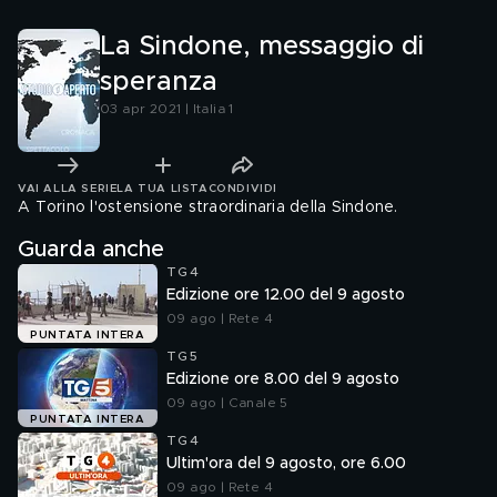
La Sindone, messaggio di
speranza
03 apr 2021 | Italia 1
VAI ALLA SERIE
LA TUA LISTA
CONDIVIDI
A Torino l'ostensione straordinaria della Sindone.
Guarda anche
TG4
Edizione ore 12.00 del 9 agosto
09 ago | Rete 4
PUNTATA INTERA
TG5
Edizione ore 8.00 del 9 agosto
09 ago | Canale 5
PUNTATA INTERA
TG4
Ultim'ora del 9 agosto, ore 6.00
09 ago | Rete 4