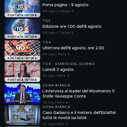
Prima pagina - 9 agosto
09 ago | Canale 5
PUNTATA INTERA
TG5
Edizione ore 1.00 dell'8 agosto
09 ago | Canale 5
PUNTATA INTERA
TG4
Ultim'ora dell'8 agosto, ore 2.00
09 ago | Rete 4
PUNTATA INTERA
TG4 - DIARIO DEL GIORNO
Lunedì 3 agosto
03 ago | Rete 4
PUNTATA INTERA
ZONA BIANCA
L'intervista al leader del Movimento 5
Stelle Giuseppe Conte
30 lug | Rete 4
ZONA BIANCA
Caso Garlasco e il mistero dell'Estathè:
tutte le novità sui brick
30 lug | Rete 4