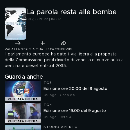
La parola resta alle bombe
09 giu 2022 | Italia 1
VAI ALLA SERIE
LA TUA LISTA
CONDIVIDI
Il parlamento europeo ha dato il via libera alla proposta
della Commissione per il divieto di vendita di nuove auto a
benzina e diesel, entro il 2035.
Guarda anche
TG5
Edizione ore 20.00 del 9 agosto
09 ago | Canale 5
PUNTATA INTERA
TG4
Edizione ore 19.00 del 9 agosto
09 ago | Rete 4
PUNTATA INTERA
STUDIO APERTO