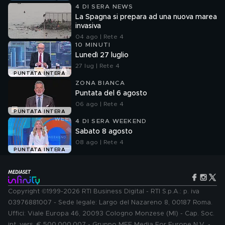
4 DI SERA NEWS
La Spagna si prepara ad una nuova marea
invasiva
04 ago | Rete 4
10 MINUTI
Lunedì 27 luglio
27 lug | Rete 4
PUNTATA INTERA
ZONA BIANCA
Puntata del 6 agosto
06 ago | Rete 4
PUNTATA INTERA
4 DI SERA WEEKEND
Sabato 8 agosto
08 ago | Rete 4
PUNTATA INTERA
Copyright ©1999-2026 RTI Business Digital - RTI S.p.A.: p. iva
03976881007 - Sede legale: Largo del Nazareno 8, 00187 Roma.
Uffici: Viale Europa 46, 20093 Cologno Monzese (MI) - Cap. Soc.
int. vers. € 500.000.007 - Gruppo MFE Media For Europe N.V. -