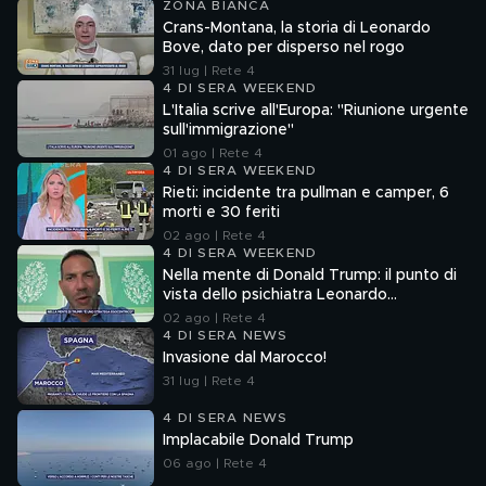
ZONA BIANCA
Crans-Montana, la storia di Leonardo
Bove, dato per disperso nel rogo
31 lug | Rete 4
4 DI SERA WEEKEND
L'Italia scrive all'Europa: "Riunione urgente
sull'immigrazione"
01 ago | Rete 4
4 DI SERA WEEKEND
Rieti: incidente tra pullman e camper, 6
morti e 30 feriti
02 ago | Rete 4
4 DI SERA WEEKEND
Nella mente di Donald Trump: il punto di
vista dello psichiatra Leonardo
Mendolicchio
02 ago | Rete 4
4 DI SERA NEWS
Invasione dal Marocco!
31 lug | Rete 4
4 DI SERA NEWS
Implacabile Donald Trump
06 ago | Rete 4