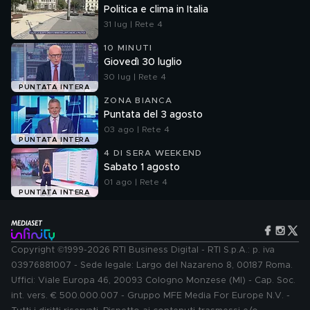
Politica e clima in Italia
31 lug | Rete 4
10 MINUTI
Giovedì 30 luglio
30 lug | Rete 4
PUNTATA INTERA
ZONA BIANCA
Puntata del 3 agosto
03 ago | Rete 4
PUNTATA INTERA
4 DI SERA WEEKEND
Sabato 1 agosto
01 ago | Rete 4
PUNTATA INTERA
Copyright ©1999-2026 RTI Business Digital - RTI S.p.A.: p. iva
03976881007 - Sede legale: Largo del Nazareno 8, 00187 Roma.
Uffici: Viale Europa 46, 20093 Cologno Monzese (MI) - Cap. Soc.
int. vers. € 500.000.007 - Gruppo MFE Media For Europe N.V. -