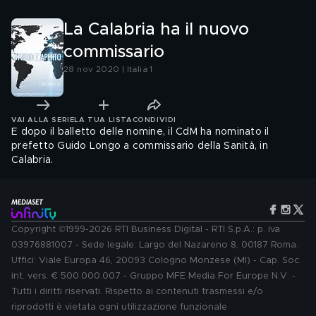
La Calabria ha il nuovo
commissario
28 nov 2020 | Italia 1
VAI ALLA SERIE
LA TUA LISTA
CONDIVIDI
E dopo il balletto delle nomine, il CdM ha nominato il
prefetto Guido Longo a commissario della Sanità, in
Calabria.
Copyright ©1999-2026 RTI Business Digital - RTI S.p.A.: p. iva
03976881007 - Sede legale: Largo del Nazareno 8, 00187 Roma.
Uffici: Viale Europa 46, 20093 Cologno Monzese (MI) - Cap. Soc.
int. vers. € 500.000.007 - Gruppo MFE Media For Europe N.V. -
Tutti i diritti riservati. Rispetto ai contenuti trasmessi e/o
riprodotti è vietata ogni utilizzazione funzionale