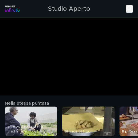
Studio Aperto
Nella stessa puntata
L'importanza della
tradizione
Sfiziosità liguri
Il prosc