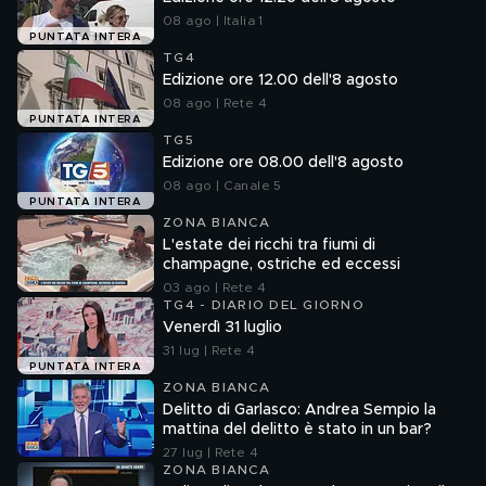
08 ago | Italia 1
PUNTATA INTERA
TG4
Edizione ore 12.00 dell'8 agosto
08 ago | Rete 4
PUNTATA INTERA
TG5
Edizione ore 08.00 dell'8 agosto
08 ago | Canale 5
PUNTATA INTERA
ZONA BIANCA
L'estate dei ricchi tra fiumi di
champagne, ostriche ed eccessi
03 ago | Rete 4
TG4 - DIARIO DEL GIORNO
Venerdì 31 luglio
31 lug | Rete 4
PUNTATA INTERA
ZONA BIANCA
Delitto di Garlasco: Andrea Sempio la
mattina del delitto è stato in un bar?
27 lug | Rete 4
ZONA BIANCA