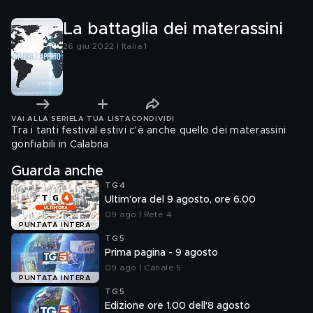
La battaglia dei materassini
26 giu 2022 | Italia 1
VAI ALLA SERIE
LA TUA LISTA
CONDIVIDI
Tra i tanti festival estivi c'è anche quello dei materassini
gonfiabili in Calabria
Guarda anche
TG4
Ultim'ora del 9 agosto, ore 6.00
09 ago | Rete 4
PUNTATA INTERA
TG5
Prima pagina - 9 agosto
09 ago | Canale 5
PUNTATA INTERA
TG5
Edizione ore 1.00 dell'8 agosto