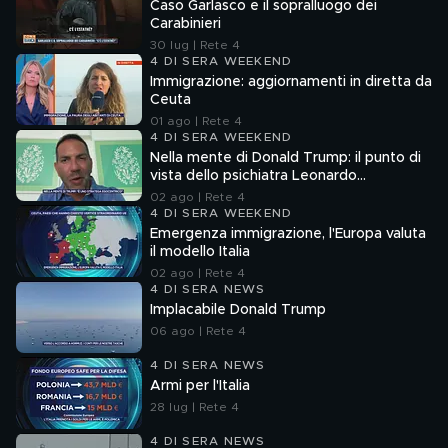
Caso Garlasco e il sopralluogo dei
Carabinieri
30 lug | Rete 4
4 DI SERA WEEKEND
Immigrazione: aggiornamenti in diretta da
Ceuta
01 ago | Rete 4
4 DI SERA WEEKEND
Nella mente di Donald Trump: il punto di
vista dello psichiatra Leonardo
Mendolicchio
02 ago | Rete 4
4 DI SERA WEEKEND
Emergenza immigrazione, l'Europa valuta
il modello Italia
02 ago | Rete 4
4 DI SERA NEWS
Implacabile Donald Trump
06 ago | Rete 4
4 DI SERA NEWS
Armi per l'Italia
28 lug | Rete 4
4 DI SERA NEWS