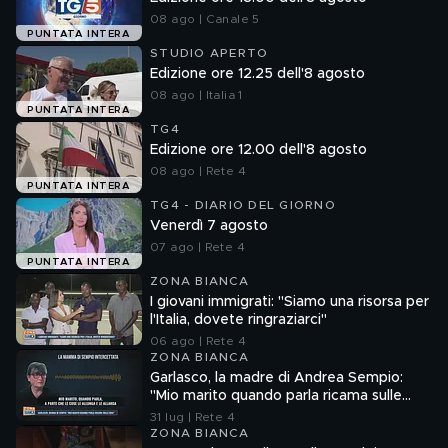
08 ago | Canale 5
PUNTATA INTERA
STUDIO APERTO
Edizione ore 12.25 dell'8 agosto
08 ago | Italia 1
PUNTATA INTERA
TG4
Edizione ore 12.00 dell'8 agosto
08 ago | Rete 4
PUNTATA INTERA
TG4 - DIARIO DEL GIORNO
Venerdì 7 agosto
07 ago | Rete 4
PUNTATA INTERA
ZONA BIANCA
I giovani immigrati: "Siamo una risorsa per
l'Italia, dovete ringraziarci"
06 ago | Rete 4
ZONA BIANCA
Garlasco, la madre di Andrea Sempio:
"Mio marito quando parla ricama sulle
cose"
31 lug | Rete 4
ZONA BIANCA