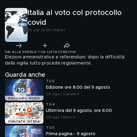
Italia al voto col protocollo
covid
20 set 2020 | Italia 1
VAI ALLA SERIE
LA TUA LISTA
CONDIVIDI
Elezioni amministrative e referendum: dopo la difficoltà
della vigilia tutto procede regolarmente.
Guarda anche
TG5
Edizione ore 8.00 del 9 agosto
09 ago | Canale 5
PROSSIMO VIDEO
TG4
Ultim'ora del 9 agosto, ore 6.00
09 ago | Rete 4
PUNTATA INTERA
TG5
Prima pagina - 9 agosto