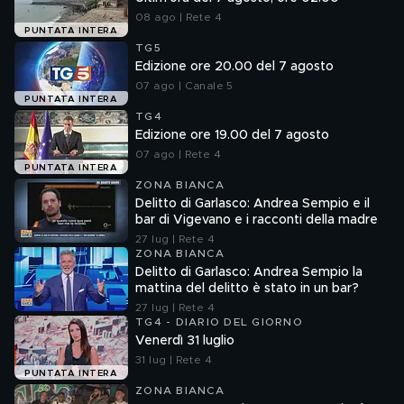
08 ago | Rete 4
PUNTATA INTERA
TG5
Edizione ore 20.00 del 7 agosto
07 ago | Canale 5
PUNTATA INTERA
TG4
Edizione ore 19.00 del 7 agosto
07 ago | Rete 4
PUNTATA INTERA
ZONA BIANCA
Delitto di Garlasco: Andrea Sempio e il
bar di Vigevano e i racconti della madre
27 lug | Rete 4
ZONA BIANCA
Delitto di Garlasco: Andrea Sempio la
mattina del delitto è stato in un bar?
27 lug | Rete 4
TG4 - DIARIO DEL GIORNO
Venerdì 31 luglio
31 lug | Rete 4
PUNTATA INTERA
ZONA BIANCA