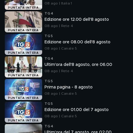
08 ago | Italia 1
PUNTATA INTERA
TG4
Edizione ore 12.00 dell'8 agosto
08 ago | Rete 4
PUNTATA INTERA
TG5
Edizione ore 08.00 dell'8 agosto
08 ago | Canale 5
PUNTATA INTERA
TG4
Ultim'ora dell'8 agosto, ore 06.00
08 ago | Rete 4
PUNTATA INTERA
TG5
Prima pagina - 8 agosto
08 ago | Canale 5
PUNTATA INTERA
TG5
Edizione ore 01.00 del 7 agosto
08 ago | Canale 5
PUNTATA INTERA
TG4
Ultim'ora del 7 agosto, ore 02.00