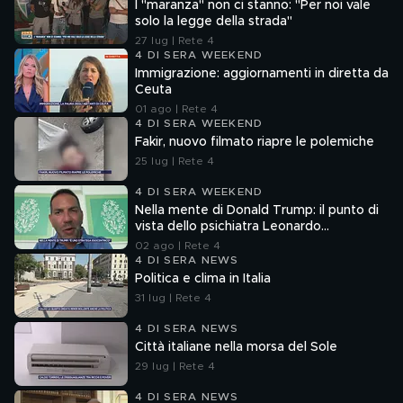
I "maranza" non ci stanno: "Per noi vale
solo la legge della strada"
27 lug | Rete 4
4 DI SERA WEEKEND
Immigrazione: aggiornamenti in diretta da
Ceuta
01 ago | Rete 4
4 DI SERA WEEKEND
Fakir, nuovo filmato riapre le polemiche
25 lug | Rete 4
4 DI SERA WEEKEND
Nella mente di Donald Trump: il punto di
vista dello psichiatra Leonardo
Mendolicchio
02 ago | Rete 4
4 DI SERA NEWS
Politica e clima in Italia
31 lug | Rete 4
4 DI SERA NEWS
Città italiane nella morsa del Sole
29 lug | Rete 4
4 DI SERA NEWS