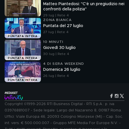
Matteo Piantedosi: "C'è un pregiudizio nei
confronti della polizia"
29 lug | Rete 4
ZONA BIANCA
Puntata del 27 luglio
27 lug | Rete 4
PUNTATA INTERA
10 MINUTI
Giovedì 30 luglio
30 lug | Rete 4
PUNTATA INTERA
4 DI SERA WEEKEND
Domenica 26 luglio
26 lug | Rete 4
PUNTATA INTERA
Copyright ©1999-2026 RTI Business Digital - RTI S.p.A.: p. iva
03976881007 - Sede legale: Largo del Nazareno 8, 00187 Roma.
Uffici: Viale Europa 46, 20093 Cologno Monzese (MI) - Cap. Soc.
int. vers. € 500.000.007 - Gruppo MFE Media For Europe N.V. -