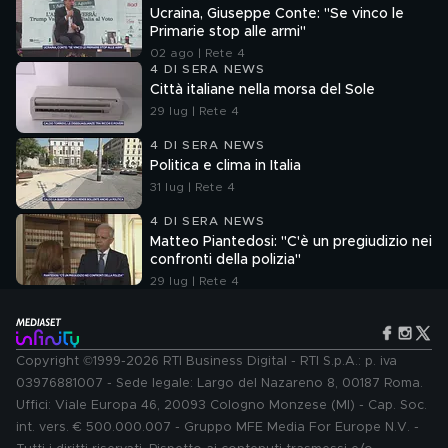
Ucraina, Giuseppe Conte: "Se vinco le
Primarie stop alle armi"
02 ago | Rete 4
4 DI SERA NEWS
Città italiane nella morsa del Sole
29 lug | Rete 4
4 DI SERA NEWS
Politica e clima in Italia
31 lug | Rete 4
4 DI SERA NEWS
Matteo Piantedosi: "C'è un pregiudizio nei
confronti della polizia"
29 lug | Rete 4
Copyright ©1999-2026 RTI Business Digital - RTI S.p.A.: p. iva
03976881007 - Sede legale: Largo del Nazareno 8, 00187 Roma.
Uffici: Viale Europa 46, 20093 Cologno Monzese (MI) - Cap. Soc.
int. vers. € 500.000.007 - Gruppo MFE Media For Europe N.V. -