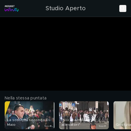
Studio Aperto
Nella stessa puntata
La sconfitta secondo Di
"Noi stiamo con gli
Maio
allevatori"
Giustizi