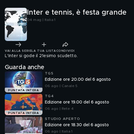
Inter e tennis, è festa grande
04 mag | Italia 1
VAI ALLA SERIE
LA TUA LISTA
CONDIVIDI
L'Inter si gode il 21esimo scudetto.
Guarda anche
TG5
Edizione ore 20.00 del 6 agosto
06 ago | Canale 5
PUNTATA INTERA
TG4
Edizione ore 19.00 del 6 agosto
06 ago | Rete 4
PUNTATA INTERA
STUDIO APERTO
Edizione ore 18.30 del 6 agosto
06 ago | Italia 1