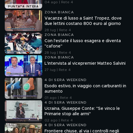
04 ago | Rete 4
PUNTATA INTERA
ZONA BIANCA
Vacanze di lusso a Saint Tropez, dove
due lettini costano 800 euro al giorno
28 lug | Rete 4
ZONA BIANCA
Con l'estate il lusso esagera e diventa
"cafone"
28 lug | Rete 4
ZONA BIANCA
L'intervista al vicepremier Matteo Salvini
27 lug | Rete 4
4 DI SERA WEEKEND
Esodo estivo, in viaggio con carburanti in
aumento
01 ago | Rete 4
4 DI SERA WEEKEND
Ucraina, Giuseppe Conte: "Se vinco le
Primarie stop alle armi"
02 ago | Rete 4
4 DI SERA WEEKEND
Frontiere chiuse, al via i controlli negli