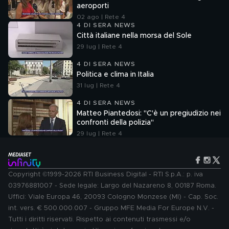
aeroporti
02 ago | Rete 4
4 DI SERA NEWS
Città italiane nella morsa del Sole
29 lug | Rete 4
4 DI SERA NEWS
Politica e clima in Italia
31 lug | Rete 4
4 DI SERA NEWS
Matteo Piantedosi: "C'è un pregiudizio nei
confronti della polizia"
29 lug | Rete 4
Copyright ©1999-2026 RTI Business Digital - RTI S.p.A.: p. iva
03976881007 - Sede legale: Largo del Nazareno 8, 00187 Roma.
Uffici: Viale Europa 46, 20093 Cologno Monzese (MI) - Cap. Soc.
int. vers. € 500.000.007 - Gruppo MFE Media For Europe N.V. -
Tutti i diritti riservati. Rispetto ai contenuti trasmessi e/o