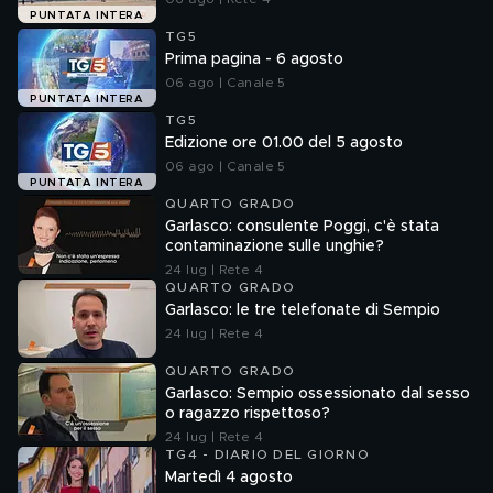
PUNTATA INTERA
TG5
Prima pagina - 6 agosto
06 ago | Canale 5
PUNTATA INTERA
TG5
Edizione ore 01.00 del 5 agosto
06 ago | Canale 5
PUNTATA INTERA
QUARTO GRADO
Garlasco: consulente Poggi, c'è stata
contaminazione sulle unghie?
24 lug | Rete 4
QUARTO GRADO
Garlasco: le tre telefonate di Sempio
24 lug | Rete 4
QUARTO GRADO
Garlasco: Sempio ossessionato dal sesso
o ragazzo rispettoso?
24 lug | Rete 4
TG4 - DIARIO DEL GIORNO
Martedì 4 agosto