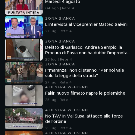
Martedì 4 agosto
04 ago | Rete 4
PUNTATA INTERA
ZONA BIANCA
L'intervista al vicepremier Matteo Salvini
27 lug | Rete 4
ZONA BIANCA
Delitto di Garlasco: Andrea Sempio, la
Procura di Pavia non ha dubbi: l'impronta
33 è la pistola fumante
28 lug | Rete 4
ZONA BIANCA
I "maranza" non ci stanno: "Per noi vale
solo la legge della strada"
27 lug | Rete 4
4 DI SERA WEEKEND
Fakir, nuovo filmato riapre le polemiche
25 lug | Rete 4
4 DI SERA WEEKEND
No TAV in Val Susa, attacco alle forze
dell'ordine
25 lug | Rete 4
4 DI SERA WEEKEND