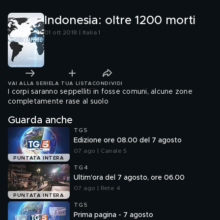
Indonesia: oltre 1200 morti
01 ott 2018 | Italia 1
VAI ALLA SERIE
LA TUA LISTA
CONDIVIDI
I corpi saranno seppelliti in fosse comuni, alcune zone
completamente rase al suolo
Guarda anche
TG5
Edizione ore 08.00 del 7 agosto
07 ago | Canale 5
PUNTATA INTERA
TG4
Ultim'ora del 7 agosto, ore 06.00
07 ago | Rete 4
PUNTATA INTERA
TG5
Prima pagina - 7 agosto