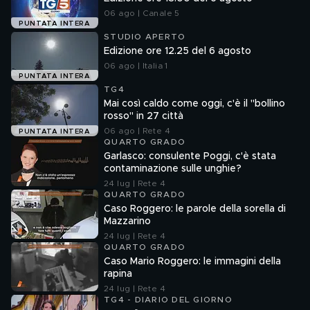
06 ago | Canale 5
PUNTATA INTERA
STUDIO APERTO
Edizione ore 12.25 del 6 agosto
06 ago | Italia 1
PUNTATA INTERA
TG4
Mai così caldo come oggi, c'è il "bollino
rosso" in 27 città
06 ago | Rete 4
PUNTATA INTERA
QUARTO GRADO
Garlasco: consulente Poggi, c'è stata
contaminazione sulle unghie?
24 lug | Rete 4
QUARTO GRADO
Caso Roggero: le parole della sorella di
Mazzarino
24 lug | Rete 4
QUARTO GRADO
Caso Mario Roggero: le immagini della
rapina
24 lug | Rete 4
TG4 - DIARIO DEL GIORNO