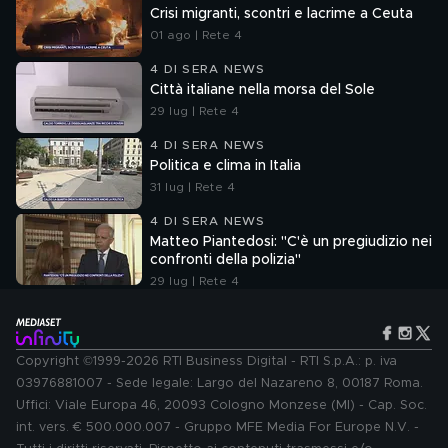
Crisi migranti, scontri e lacrime a Ceuta
01 ago | Rete 4
4 DI SERA NEWS
Città italiane nella morsa del Sole
29 lug | Rete 4
4 DI SERA NEWS
Politica e clima in Italia
31 lug | Rete 4
4 DI SERA NEWS
Matteo Piantedosi: "C'è un pregiudizio nei
confronti della polizia"
29 lug | Rete 4
Copyright ©1999-2026 RTI Business Digital - RTI S.p.A.: p. iva
03976881007 - Sede legale: Largo del Nazareno 8, 00187 Roma.
Uffici: Viale Europa 46, 20093 Cologno Monzese (MI) - Cap. Soc.
int. vers. € 500.000.007 - Gruppo MFE Media For Europe N.V. -