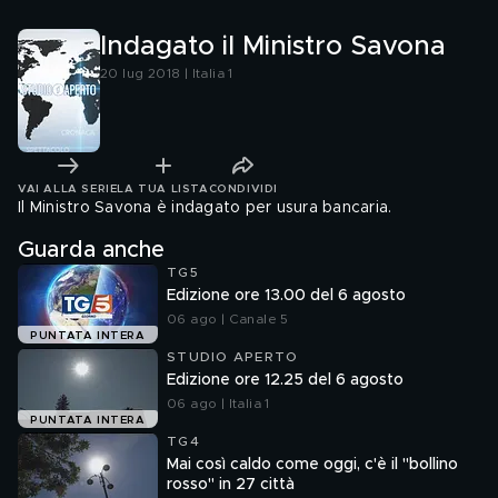
Indagato il Ministro Savona
20 lug 2018 | Italia 1
VAI ALLA SERIE
LA TUA LISTA
CONDIVIDI
Il Ministro Savona è indagato per usura bancaria.
Guarda anche
TG5
Edizione ore 13.00 del 6 agosto
06 ago | Canale 5
PUNTATA INTERA
STUDIO APERTO
Edizione ore 12.25 del 6 agosto
06 ago | Italia 1
PUNTATA INTERA
TG4
Mai così caldo come oggi, c'è il "bollino
rosso" in 27 città