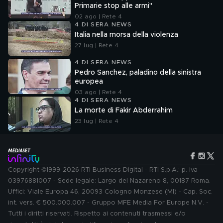
Primarie stop alle armi"
02 ago | Rete 4
4 DI SERA NEWS
Italia nella morsa della violenza
27 lug | Rete 4
4 DI SERA NEWS
Pedro Sanchez, paladino della sinistra
europea
03 ago | Rete 4
4 DI SERA NEWS
La morte di Fakir Abderrahim
23 lug | Rete 4
Copyright ©1999-2026 RTI Business Digital - RTI S.p.A.: p. iva
03976881007 - Sede legale: Largo del Nazareno 8, 00187 Roma.
Uffici: Viale Europa 46, 20093 Cologno Monzese (MI) - Cap. Soc.
int. vers. € 500.000.007 - Gruppo MFE Media For Europe N.V. -
Tutti i diritti riservati. Rispetto ai contenuti trasmessi e/o