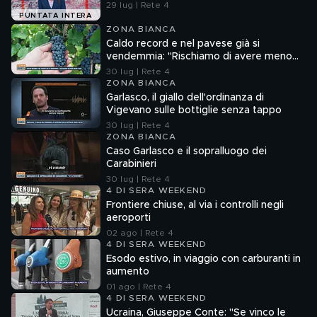
29 lug | Rete 4
PUNTATA INTERA
ZONA BIANCA
Caldo record e nel pavese già si
vendemmia: "Rischiamo di avere meno
vino"
30 lug | Rete 4
ZONA BIANCA
Garlasco, il giallo dell'ordinanza di
Vigevano sulle bottiglie senza tappo
30 lug | Rete 4
ZONA BIANCA
Caso Garlasco e il sopralluogo dei
Carabinieri
30 lug | Rete 4
4 DI SERA WEEKEND
Frontiere chiuse, al via i controlli negli
aeroporti
02 ago | Rete 4
4 DI SERA WEEKEND
Esodo estivo, in viaggio con carburanti in
aumento
01 ago | Rete 4
4 DI SERA WEEKEND
Ucraina, Giuseppe Conte: "Se vinco le