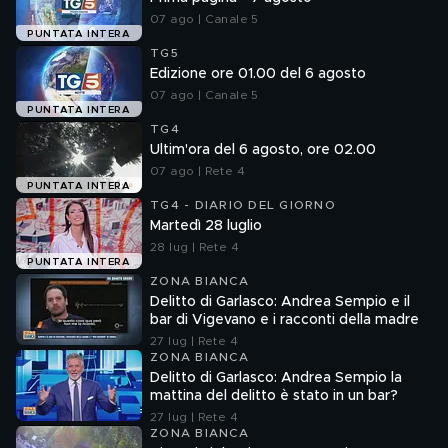
07 ago | Canale 5
PUNTATA INTERA
TG5
Edizione ore 01.00 del 6 agosto
07 ago | Canale 5
PUNTATA INTERA
TG4
Ultim'ora del 6 agosto, ore 02.00
07 ago | Rete 4
PUNTATA INTERA
TG4 - DIARIO DEL GIORNO
Martedì 28 luglio
28 lug | Rete 4
PUNTATA INTERA
ZONA BIANCA
Delitto di Garlasco: Andrea Sempio e il
bar di Vigevano e i racconti della madre
27 lug | Rete 4
ZONA BIANCA
Delitto di Garlasco: Andrea Sempio la
mattina del delitto è stato in un bar?
27 lug | Rete 4
ZONA BIANCA