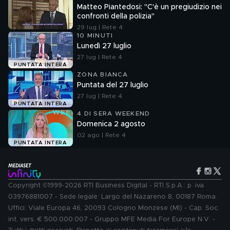
Matteo Piantedosi: "C'è un pregiudizio nei
confronti della polizia"
29 lug | Rete 4
10 MINUTI
Lunedì 27 luglio
27 lug | Rete 4
PUNTATA INTERA
ZONA BIANCA
Puntata del 27 luglio
27 lug | Rete 4
PUNTATA INTERA
4 DI SERA WEEKEND
Domenica 2 agosto
02 ago | Rete 4
PUNTATA INTERA
Copyright ©1999-2026 RTI Business Digital - RTI S.p.A.: p. iva
03976881007 - Sede legale: Largo del Nazareno 8, 00187 Roma.
Uffici: Viale Europa 46, 20093 Cologno Monzese (MI) - Cap. Soc.
int. vers. € 500.000.007 - Gruppo MFE Media For Europe N.V. -