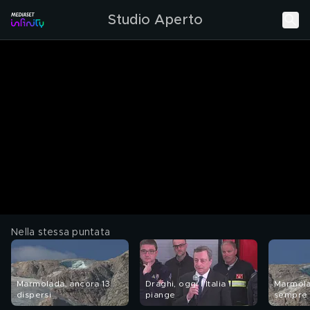
Studio Aperto
Nella stessa puntata
Marmolada, ancora 13
Draghi, oggi l'Italia
Marmolad
dispersi
piange
sempre 
impreve