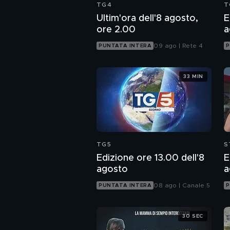
TG4
T
Ultim'ora dell'8 agosto,
E
ore 2.00
a
09 ago | Rete 4
PUNTATA INTERA
P
33 MIN
TG5
S
Edizione ore 13.00 dell'8
E
agosto
a
08 ago | Canale 5
PUNTATA INTERA
P
30 SEC