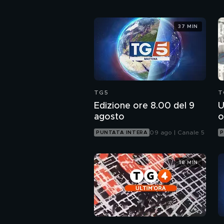
37 MIN
TG5
T
Edizione ore 8.00 del 9
U
agosto
o
09 ago | Canale 5
PUNTATA INTERA
P
18 MIN