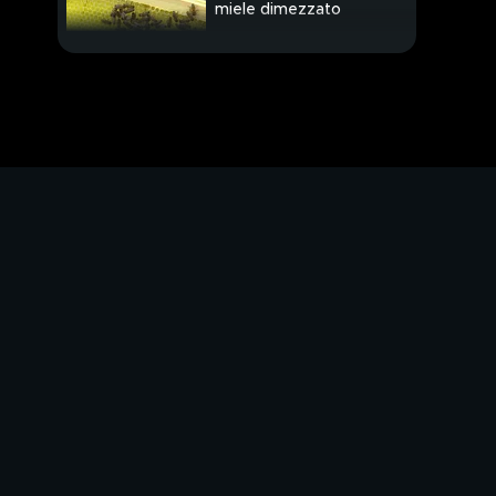
miele dimezzato
Eletta la sindaca dei
bagnanti
Federica e Matteo
oggi sposi
Il nuovo album dei
Muse
Il caviale italiano
Il cappon magro
La minestra di pane