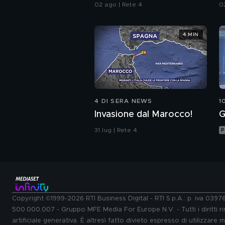
alle armi"
02 ago | Rete 4
0
4 MIN
4 DI SERA NEWS
1
Invasione dal Marocco!
G
31 lug | Rete 4
P
Copyright ©1999-2026 RTI Business Digital - RTI S.p.A.: p. iva 039
500.000.007 - Gruppo MFE Media For Europe N.V. - Tutti i diritti ris
artificiale generativa. È altresì fatto divieto espresso di utilizzare