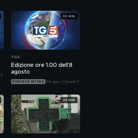
Il salame di Varzi
35 MIN
Dagli Stati Uniti, la
miglior carne alla griglia
TG5
Il fritto misto di carne
Edizione ore 1.00 dell'8
agosto
 5
09 ago | Canale 5
PUNTATA INTERA
24 MIN