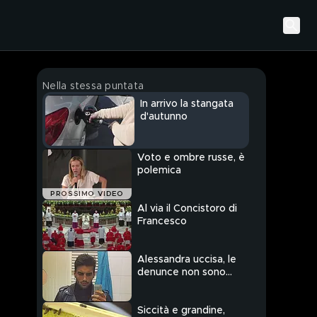
Nella stessa puntata
In arrivo la stangata
d'autunno
Voto e ombre russe, è
polemica
PROSSIMO VIDEO
Al via il Concistoro di
Francesco
Alessandra uccisa, le
denunce non sono
bastate a fermare l'ex
Siccità e grandine,