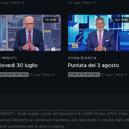
2 ago | Rete 4
07 ago | Rete 4
10 MIN
153 MIN
0 MINUTI
ZONA BIANCA
iovedì 30 luglio
Puntata del 3 agosto
30 lug | Rete 4
03 ago | Rete 4
UNTATA INTERA
PUNTATA INTERA
76881007 - Sede legale: Largo del Nazareno 8, 00187 Roma. Uffici: Vial
ervati. Rispetto ai contenuti trasmessi e/o riprodotti è vietata ogni uti
 mezzi automatizzati di data scraping.