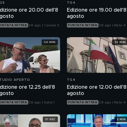
G5
TG4
dizione ore 20.00 dell'8
Edizione ore 19.00 dell'8
gosto
agosto
08 ago | Canale 5
08 ago | Rete 4
UNTATA INTERA
PUNTATA INTERA
30 MIN
25 MIN
TUDIO APERTO
TG4
dizione ore 12.25 dell'8
Edizione ore 12.00 dell'8
gosto
agosto
08 ago | Italia 1
08 ago | Rete 4
UNTATA INTERA
PUNTATA INTERA
31 SEC
3 MIN