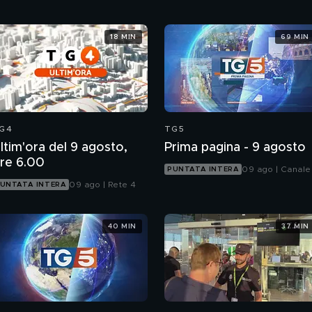
18 MIN
69 MIN
G4
TG5
ltim'ora del 9 agosto,
Prima pagina - 9 agosto
re 6.00
09 ago | Canale
PUNTATA INTERA
09 ago | Rete 4
UNTATA INTERA
40 MIN
37 MIN