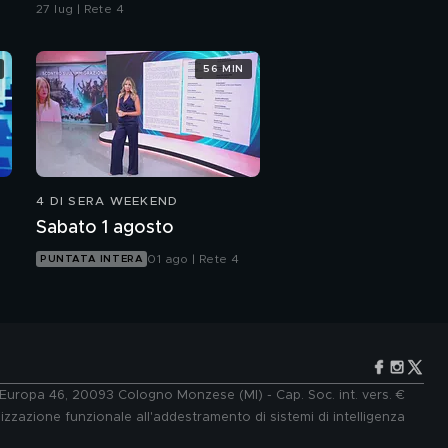
27 lug | Rete 4
56 MIN
4 DI SERA WEEKEND
Sabato 1 agosto
01 ago | Rete 4
PUNTATA INTERA
e Europa 46, 20093 Cologno Monzese (MI) - Cap. Soc. int. vers. €
lizzazione funzionale all'addestramento di sistemi di intelligenza