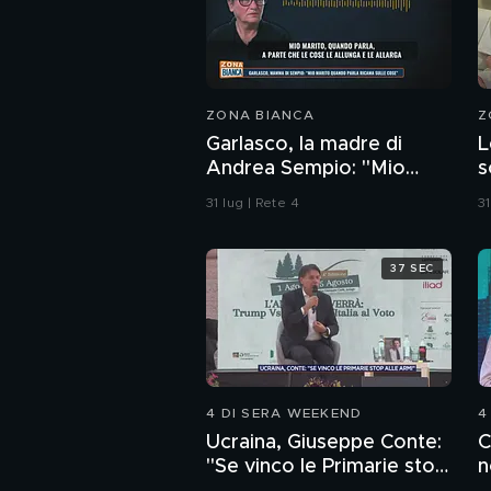
ZONA BIANCA
Z
Garlasco, la madre di
L
Andrea Sempio: "Mio
s
marito quando parla
C
31 lug | Rete 4
31
ricama sulle cose"
s
a
37 SEC
4 DI SERA WEEKEND
4
Ucraina, Giuseppe Conte:
C
"Se vinco le Primarie stop
n