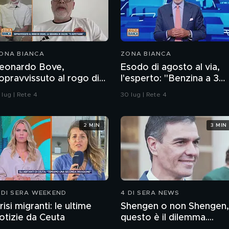
ONA BIANCA
ZONA BIANCA
eonardo Bove,
Esodo di agosto al via,
opravvissuto al rogo di
l'esperto: "Benzina a 3
rans-Montana, la
euro? Non lo escludo"
 lug | Rete 4
30 lug | Rete 4
quadra di calcio: "Ti
spettiamo"
2 MIN
3 MIN
 DI SERA WEEKEND
4 DI SERA NEWS
risi migranti: le ultime
Shengen o non Shengen,
otizie da Ceuta
questo è il dilemma....