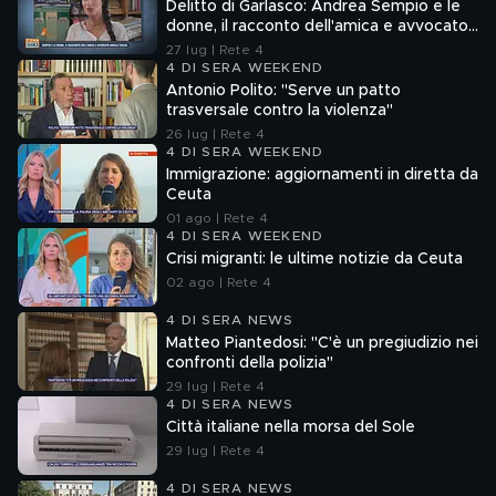
Delitto di Garlasco: Andrea Sempio e le
donne, il racconto dell'amica e avvocato
Angela Taccia
27 lug | Rete 4
4 DI SERA WEEKEND
Antonio Polito: "Serve un patto
trasversale contro la violenza"
26 lug | Rete 4
4 DI SERA WEEKEND
Immigrazione: aggiornamenti in diretta da
Ceuta
01 ago | Rete 4
4 DI SERA WEEKEND
Crisi migranti: le ultime notizie da Ceuta
02 ago | Rete 4
4 DI SERA NEWS
Matteo Piantedosi: "C'è un pregiudizio nei
confronti della polizia"
29 lug | Rete 4
4 DI SERA NEWS
Città italiane nella morsa del Sole
29 lug | Rete 4
4 DI SERA NEWS