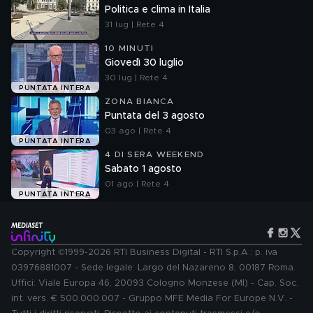
Politica e clima in Italia
31 lug | Rete 4
10 MINUTI
Giovedì 30 luglio
30 lug | Rete 4
PUNTATA INTERA
ZONA BIANCA
Puntata del 3 agosto
03 ago | Rete 4
PUNTATA INTERA
4 DI SERA WEEKEND
Sabato 1 agosto
01 ago | Rete 4
PUNTATA INTERA
Copyright ©1999-2026 RTI Business Digital - RTI S.p.A.: p. iva
03976881007 - Sede legale: Largo del Nazareno 8, 00187 Roma.
Uffici: Viale Europa 46, 20093 Cologno Monzese (MI) - Cap. Soc.
int. vers. € 500.000.007 - Gruppo MFE Media For Europe N.V. -