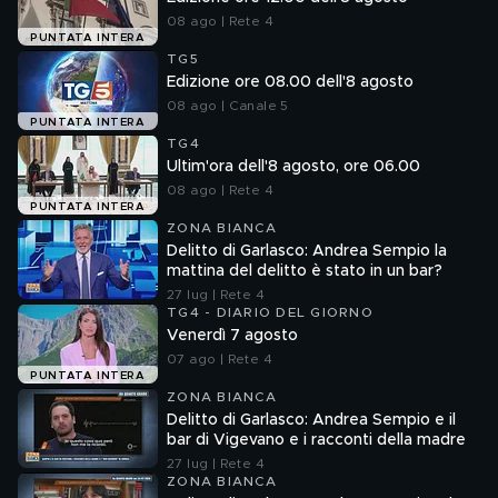
08 ago | Rete 4
PUNTATA INTERA
TG5
Edizione ore 08.00 dell'8 agosto
08 ago | Canale 5
PUNTATA INTERA
TG4
Ultim'ora dell'8 agosto, ore 06.00
08 ago | Rete 4
PUNTATA INTERA
ZONA BIANCA
Delitto di Garlasco: Andrea Sempio la
mattina del delitto è stato in un bar?
27 lug | Rete 4
TG4 - DIARIO DEL GIORNO
Venerdì 7 agosto
07 ago | Rete 4
PUNTATA INTERA
ZONA BIANCA
Delitto di Garlasco: Andrea Sempio e il
bar di Vigevano e i racconti della madre
27 lug | Rete 4
ZONA BIANCA