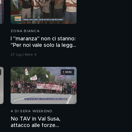
ZONA BIANCA
I "maranza" non ci stanno:
"Per noi vale solo la legge
della strada"
27 lug | Rete 4
1 MIN
4 DI SERA WEEKEND
No TAV in Val Susa,
attacco alle forze