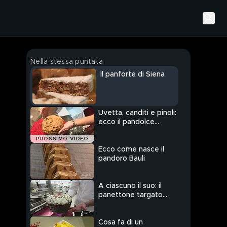
Nella stessa puntata
Il panforte di Siena
Uvetta, canditi e pinoli:
ecco il pandolce
genovese
PROSSIMO VIDEO
Ecco come nasce il
pandoro Bauli
A ciascuno il suo: il
panettone targato
Fiasconaro unisce
tradizione ai prodotti
tipici della Sicilia
Cosa fa di un