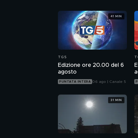
41 MIN
TG5
T
Edizione ore 20.00 del 6
E
agosto
a
06 ago | Canale 5
PUNTATA INTERA
P
31 MIN