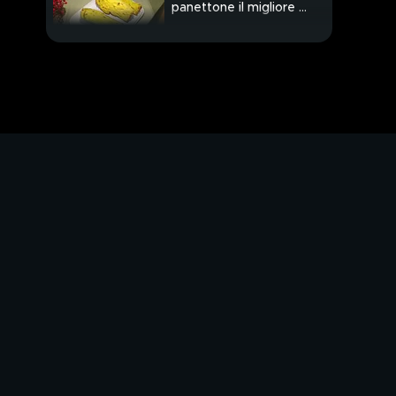
panettone il migliore al
mondo?
In arrivo un film sulla
vita di Whitney
Houston
Eminem si dà all'horror
Il "colpo di testa" di
Charlene
"Ci hanno trattato
malissimo"
Pirata ubriaco travolge
due sorelle
Corsa ai regali ma
senza ressa