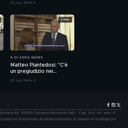
dell'ordine
25 lug | Rete 4
3 MIN
4 DI SERA NEWS
Matteo Piantedosi: "C'è
un pregiudizio nei
confronti della polizia"
29 lug | Rete 4
e Europa 46, 20093 Cologno Monzese (MI) - Cap. Soc. int. vers. €
lizzazione funzionale all'addestramento di sistemi di intelligenza