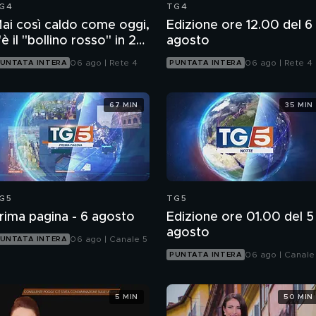
G4
TG4
ai così caldo come oggi,
Edizione ore 12.00 del 6
'è il "bollino rosso" in 27
agosto
ittà
06 ago | Rete 4
06 ago | Rete 4
UNTATA INTERA
PUNTATA INTERA
67 MIN
35 MIN
G5
TG5
rima pagina - 6 agosto
Edizione ore 01.00 del 5
agosto
06 ago | Canale 5
UNTATA INTERA
06 ago | Canale
PUNTATA INTERA
5 MIN
50 MIN