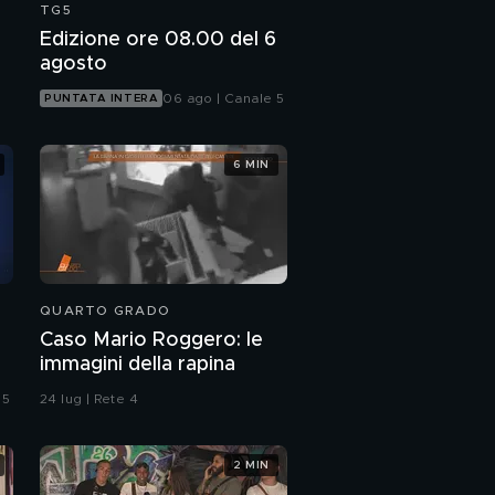
TG5
Edizione ore 08.00 del 6
agosto
06 ago | Canale 5
PUNTATA INTERA
6 MIN
QUARTO GRADO
Caso Mario Roggero: le
immagini della rapina
 5
24 lug | Rete 4
2 MIN