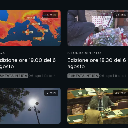
34 MIN
24 MIN
G4
STUDIO APERTO
dizione ore 19.00 del 6
Edizione ore 18.30 del 6
gosto
agosto
06 ago | Rete 4
06 ago | Italia 1
UNTATA INTERA
PUNTATA INTERA
2 MIN
25 MIN