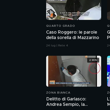
QUARTO GRADO
Q
Caso Roggero: le parole
G
della sorella di Mazzarino
P
c
24 lug | Rete 4
24
u
2 MIN
ZONA BIANCA
Z
Delitto di Garlasco:
L
Andrea Sempio, la
M