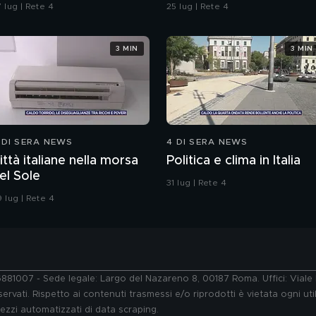
 lug | Rete 4
25 lug | Rete 4
3 MIN
3 MIN
 DI SERA NEWS
4 DI SERA NEWS
ittà italiane nella morsa
Politica e clima in Italia
el Sole
31 lug | Rete 4
 lug | Rete 4
76881007 - Sede legale: Largo del Nazareno 8, 00187 Roma. Uffici: Vial
ervati. Rispetto ai contenuti trasmessi e/o riprodotti è vietata ogni uti
 mezzi automatizzati di data scraping.