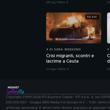
Procura di Pavia non ha
28 lug | Rete 4
27
dubbi: l'impronta 33 è la
pistola fumante
55 SEC
4 DI SERA WEEKEND
4
Crisi migranti, scontri e
C
lacrime a Ceuta
d
01 ago | Rete 4
29
Copyright ©1999-2026 RTI Business Digital - RTI S.p.A.: p. iva 039
500.000.007 - Gruppo MFE Media For Europe N.V. - Tutti i diritti ris
artificiale generativa. È altresì fatto divieto espresso di utilizzare