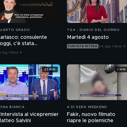
UARTO GRADO
TG4 - DIARIO DEL GIORNO
arlasco: consulente
Martedì 4 agosto
oggi, c'è stata
04 ago | Rete 4
PUNTATA INTERA
ontaminazione sulle
 lug | Rete 4
nghie?
23 MIN
1 MIN
ONA BIANCA
4 DI SERA WEEKEND
'intervista al vicepremier
Fakir, nuovo filmato
atteo Salvini
riapre le polemiche