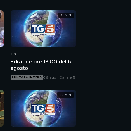
È allarme sulla variante
31 MIN
inglese
TG5
Edizione ore 13.00 del 6
agosto
06 ago | Canale 5
PUNTATA INTERA
35 MIN