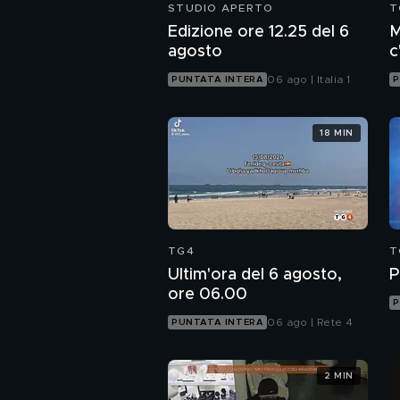
STUDIO APERTO
T
Edizione ore 12.25 del 6
M
agosto
c
c
06 ago | Italia 1
PUNTATA INTERA
P
18 MIN
TG4
T
Ultim'ora del 6 agosto,
P
ore 06.00
P
06 ago | Rete 4
PUNTATA INTERA
2 MIN