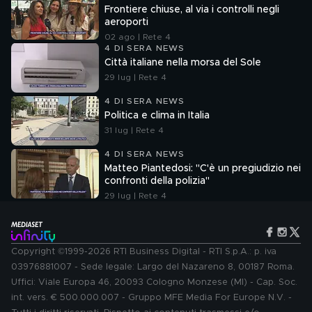
Frontiere chiuse, al via i controlli negli
aeroporti
02 ago | Rete 4
4 DI SERA NEWS
Città italiane nella morsa del Sole
29 lug | Rete 4
4 DI SERA NEWS
Politica e clima in Italia
31 lug | Rete 4
4 DI SERA NEWS
Matteo Piantedosi: "C'è un pregiudizio nei
confronti della polizia"
29 lug | Rete 4
Copyright ©1999-2026 RTI Business Digital - RTI S.p.A.: p. iva
03976881007 - Sede legale: Largo del Nazareno 8, 00187 Roma.
Uffici: Viale Europa 46, 20093 Cologno Monzese (MI) - Cap. Soc.
int. vers. € 500.000.007 - Gruppo MFE Media For Europe N.V. -