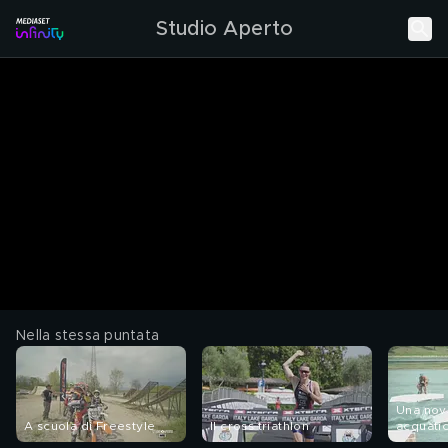
Studio Aperto
Nella stessa puntata
Una novi
A scuola di Freestyle
Il cross triathlon
acquatic