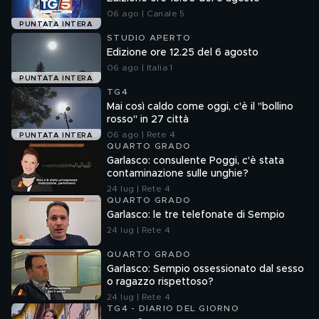
06 ago | Canale 5
PUNTATA INTERA
STUDIO APERTO
Edizione ore 12.25 del 6 agosto
06 ago | Italia 1
PUNTATA INTERA
TG4
Mai così caldo come oggi, c'è il "bollino
rosso" in 27 città
06 ago | Rete 4
PUNTATA INTERA
QUARTO GRADO
Garlasco: consulente Poggi, c'è stata
contaminazione sulle unghie?
24 lug | Rete 4
QUARTO GRADO
Garlasco: le tre telefonate di Sempio
24 lug | Rete 4
QUARTO GRADO
Garlasco: Sempio ossessionato dal sesso
o ragazzo rispettoso?
24 lug | Rete 4
TG4 - DIARIO DEL GIORNO