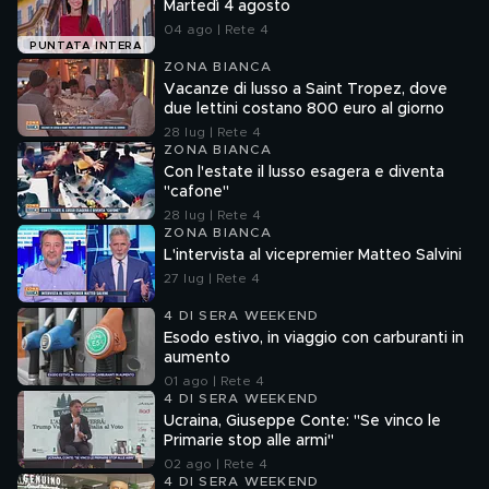
Martedì 4 agosto
04 ago | Rete 4
PUNTATA INTERA
ZONA BIANCA
Vacanze di lusso a Saint Tropez, dove
due lettini costano 800 euro al giorno
28 lug | Rete 4
ZONA BIANCA
Con l'estate il lusso esagera e diventa
"cafone"
28 lug | Rete 4
ZONA BIANCA
L'intervista al vicepremier Matteo Salvini
27 lug | Rete 4
4 DI SERA WEEKEND
Esodo estivo, in viaggio con carburanti in
aumento
01 ago | Rete 4
4 DI SERA WEEKEND
Ucraina, Giuseppe Conte: "Se vinco le
Primarie stop alle armi"
02 ago | Rete 4
4 DI SERA WEEKEND