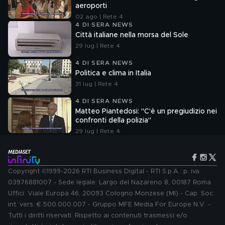
aeroporti
02 ago | Rete 4
4 DI SERA NEWS
Città italiane nella morsa del Sole
29 lug | Rete 4
4 DI SERA NEWS
Politica e clima in Italia
31 lug | Rete 4
4 DI SERA NEWS
Matteo Piantedosi: "C'è un pregiudizio nei
confronti della polizia"
29 lug | Rete 4
Copyright ©1999-2026 RTI Business Digital - RTI S.p.A.: p. iva
03976881007 - Sede legale: Largo del Nazareno 8, 00187 Roma.
Uffici: Viale Europa 46, 20093 Cologno Monzese (MI) - Cap. Soc.
int. vers. € 500.000.007 - Gruppo MFE Media For Europe N.V. -
Tutti i diritti riservati. Rispetto ai contenuti trasmessi e/o