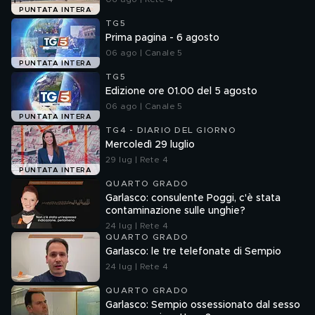
PUNTATA INTERA
TG5
Prima pagina - 6 agosto
06 ago | Canale 5
PUNTATA INTERA
TG5
Edizione ore 01.00 del 5 agosto
06 ago | Canale 5
PUNTATA INTERA
TG4 - DIARIO DEL GIORNO
Mercoledì 29 luglio
29 lug | Rete 4
PUNTATA INTERA
QUARTO GRADO
Garlasco: consulente Poggi, c'è stata
contaminazione sulle unghie?
24 lug | Rete 4
QUARTO GRADO
Garlasco: le tre telefonate di Sempio
24 lug | Rete 4
QUARTO GRADO
Garlasco: Sempio ossessionato dal sesso