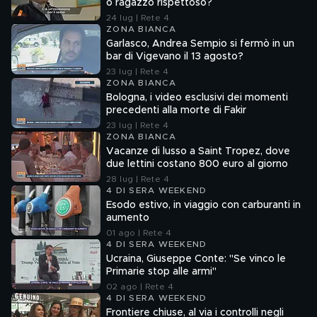
o ragazzo rispettoso?
24 lug | Rete 4
ZONA BIANCA
Garlasco, Andrea Sempio si fermò in un
bar di Vigevano il 13 agosto?
23 lug | Rete 4
ZONA BIANCA
Bologna, i video esclusivi dei momenti
precedenti alla morte di Fakir
23 lug | Rete 4
ZONA BIANCA
Vacanze di lusso a Saint Tropez, dove
due lettini costano 800 euro al giorno
28 lug | Rete 4
4 DI SERA WEEKEND
Esodo estivo, in viaggio con carburanti in
aumento
01 ago | Rete 4
4 DI SERA WEEKEND
Ucraina, Giuseppe Conte: "Se vinco le
Primarie stop alle armi"
02 ago | Rete 4
4 DI SERA WEEKEND
Frontiere chiuse, al via i controlli negli