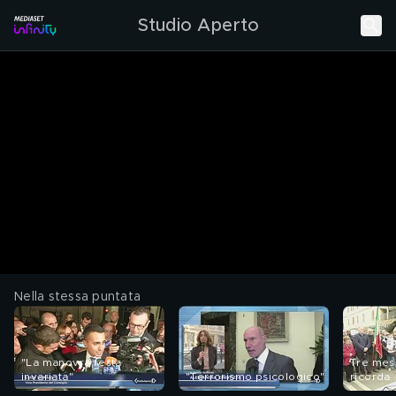
Studio Aperto
Nella stessa puntata
"La manovra resta
Tre mes
invariata"
"Terrorismo psicologico"
ricorda