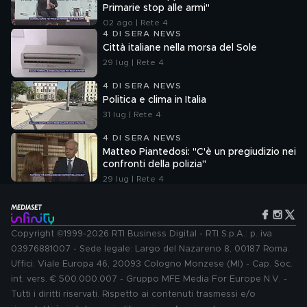
Primarie stop alle armi"
02 ago | Rete 4
4 DI SERA NEWS
Città italiane nella morsa del Sole
29 lug | Rete 4
4 DI SERA NEWS
Politica e clima in Italia
31 lug | Rete 4
4 DI SERA NEWS
Matteo Piantedosi: "C'è un pregiudizio nei
confronti della polizia"
29 lug | Rete 4
Copyright ©1999-2026 RTI Business Digital - RTI S.p.A.: p. iva
03976881007 - Sede legale: Largo del Nazareno 8, 00187 Roma.
Uffici: Viale Europa 46, 20093 Cologno Monzese (MI) - Cap. Soc.
int. vers. € 500.000.007 - Gruppo MFE Media For Europe N.V. -
Tutti i diritti riservati. Rispetto ai contenuti trasmessi e/o