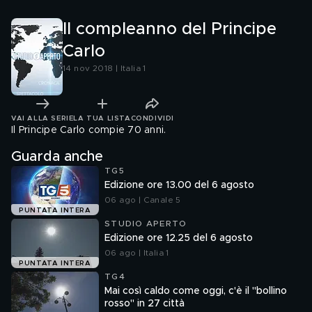
Il compleanno del Principe
Carlo
14 nov 2018 | Italia 1
VAI ALLA SERIE
LA TUA LISTA
CONDIVIDI
Il Principe Carlo compie 70 anni.
Guarda anche
TG5
Edizione ore 13.00 del 6 agosto
06 ago | Canale 5
PUNTATA INTERA
STUDIO APERTO
Edizione ore 12.25 del 6 agosto
06 ago | Italia 1
PUNTATA INTERA
TG4
Mai così caldo come oggi, c'è il "bollino
rosso" in 27 città