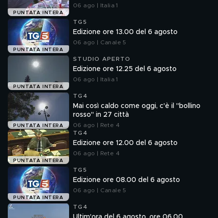
06 ago | Italia 1
PUNTATA INTERA
TG5
Edizione ore 13.00 del 6 agosto
06 ago | Canale 5
PUNTATA INTERA
STUDIO APERTO
Edizione ore 12.25 del 6 agosto
06 ago | Italia 1
PUNTATA INTERA
TG4
Mai così caldo come oggi, c'è il "bollino
rosso" in 27 città
06 ago | Rete 4
PUNTATA INTERA
TG4
Edizione ore 12.00 del 6 agosto
06 ago | Rete 4
PUNTATA INTERA
TG5
Edizione ore 08.00 del 6 agosto
06 ago | Canale 5
PUNTATA INTERA
TG4
Ultim'ora del 6 agosto, ore 06.00