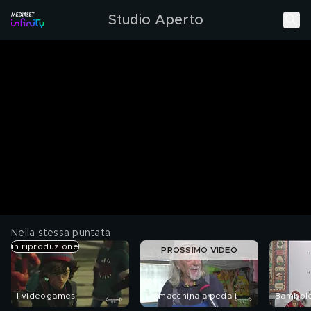
Studio Aperto
Nella stessa puntata
in riproduzione
PROSSIMO VIDEO
I videogames
La macchina a pedali
Bambole