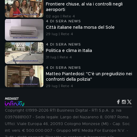
Frontiere chiuse, al via i controlli negli
aeroporti
02 ago | Rete 4
4 DI SERA NEWS
Città italiane nella morsa del Sole
29 lug | Rete 4
4 DI SERA NEWS
Politica e clima in Italia
31 lug | Rete 4
4 DI SERA NEWS
Matteo Piantedosi: "C'è un pregiudizio nei
confronti della polizia"
29 lug | Rete 4
Copyright ©1999-2026 RTI Business Digital - RTI S.p.A.: p. iva
03976881007 - Sede legale: Largo del Nazareno 8, 00187 Roma.
Uffici: Viale Europa 46, 20093 Cologno Monzese (MI) - Cap. Soc.
int. vers. € 500.000.007 - Gruppo MFE Media For Europe N.V. -