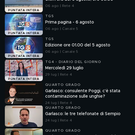
06 ago | Rete 4
PUNTATA INTERA
TG5
Prima pagina - 6 agosto
06 ago | Canale 5
PUNTATA INTERA
TG5
Edizione ore 01.00 del 5 agosto
06 ago | Canale 5
PUNTATA INTERA
TG4 - DIARIO DEL GIORNO
Mercoledì 29 luglio
29 lug | Rete 4
PUNTATA INTERA
QUARTO GRADO
Garlasco: consulente Poggi, c'è stata
contaminazione sulle unghie?
24 lug | Rete 4
QUARTO GRADO
Garlasco: le tre telefonate di Sempio
24 lug | Rete 4
QUARTO GRADO