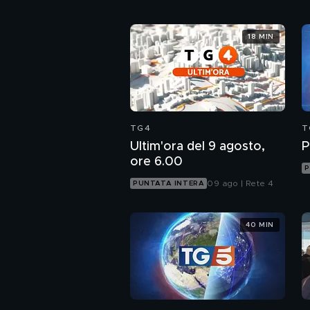
18 MIN
TG4
T
Ultim'ora del 9 agosto,
P
ore 6.00
P
09 ago | Rete 4
PUNTATA INTERA
40 MIN