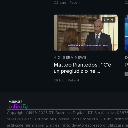
dello psichiatra Leonardo
I
02 ago | Rete 4
0
Mendolicchio
3 MIN
4 DI SERA NEWS
Z
Matteo Piantedosi: "C'è
P
un pregiudizio nei
P
confronti della polizia"
29 lug | Rete 4
Copyright ©1999-2026 RTI Business Digital - RTI S.p.A.: p. iva 039
500.000.007 - Gruppo MFE Media For Europe N.V. - Tutti i diritti ris
artificiale generativa. È altresì fatto divieto espresso di utilizzare