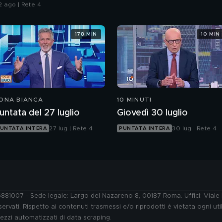
talia
2 ago | Rete 4
178 MIN
10 MIN
ONA BIANCA
10 MINUTI
untata del 27 luglio
Giovedì 30 luglio
27 lug | Rete 4
30 lug | Rete 4
UNTATA INTERA
PUNTATA INTERA
76881007 - Sede legale: Largo del Nazareno 8, 00187 Roma. Uffici: Vial
ervati. Rispetto ai contenuti trasmessi e/o riprodotti è vietata ogni uti
 mezzi automatizzati di data scraping.