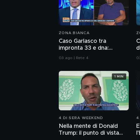
ZONA BIANCA
Z
Caso Garlasco tra
C
impronta 33 e dna:
d
consulenze a confronto
s
03 ago | Rete 4
0
1 MIN
4 DI SERA WEEKEND
4
Nella mente di Donald
E
Trump: il punto di vista
l