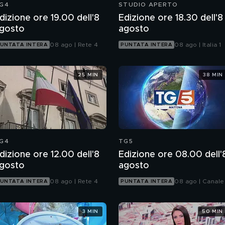
G4
STUDIO APERTO
dizione ore 19.00 dell'8
Edizione ore 18.30 dell'8
gosto
agosto
08 ago | Rete 4
08 ago | Italia 1
UNTATA INTERA
PUNTATA INTERA
25 MIN
38 MIN
G4
TG5
dizione ore 12.00 dell'8
Edizione ore 08.00 dell'
gosto
agosto
08 ago | Rete 4
08 ago | Canale
UNTATA INTERA
PUNTATA INTERA
3 MIN
50 MIN