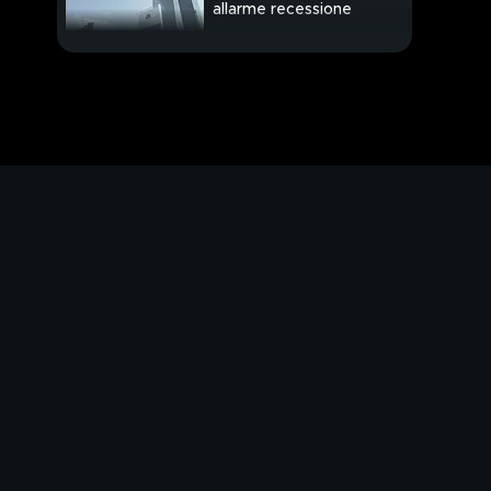
allarme recessione
PROSSIMO VIDEO
A Mosca l'inviato di
Papa Francesco
"La mia vita rovinata
per sempre"