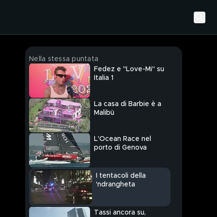
Nella stessa puntata
Fedez e "Love-Mi" su
Italia 1
La casa di Barbie è a
Malibù
L'Ocean Race nel
porto di Genova
I tentacoli della
'ndrangheta
Tassi ancora su,