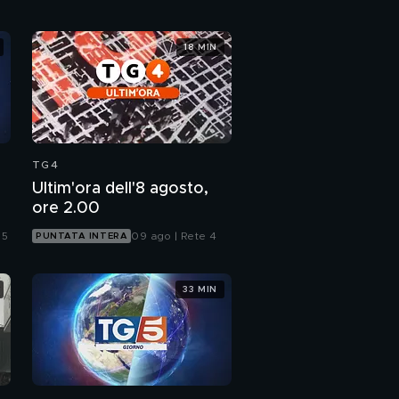
18 MIN
TG4
Ultim'ora dell'8 agosto,
ore 2.00
 5
09 ago | Rete 4
PUNTATA INTERA
33 MIN