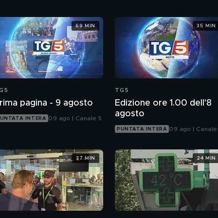
69 MIN
35 MIN
G5
TG5
rima pagina - 9 agosto
Edizione ore 1.00 dell'8
agosto
09 ago | Canale 5
UNTATA INTERA
09 ago | Canale
PUNTATA INTERA
37 MIN
24 MIN