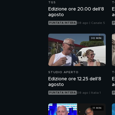
TG5
T
Edizione ore 20.00 dell'8
E
agosto
a
08 ago | Canale 5
PUNTATA INTERA
P
30 MIN
STUDIO APERTO
T
Edizione ore 12.25 dell'8
E
agosto
a
08 ago | Italia 1
PUNTATA INTERA
P
11 MIN