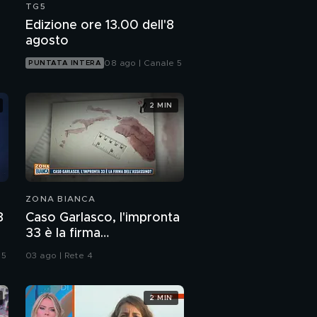
TG5
Edizione ore 13.00 dell'8
agosto
08 ago | Canale 5
PUNTATA INTERA
2 MIN
ZONA BIANCA
8
Caso Garlasco, l'impronta
33 è la firma
dell'assassino?
 5
03 ago | Rete 4
2 MIN