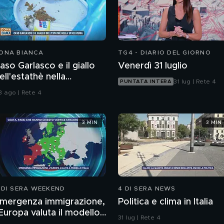
ONA BIANCA
TG4 - DIARIO DEL GIORNO
aso Garlasco e il giallo
Venerdì 31 luglio
ell'estathè nella
31 lug | Rete 4
PUNTATA INTERA
pazzatura
3 ago | Rete 4
3 MIN
3 MIN
 DI SERA WEEKEND
4 DI SERA NEWS
mergenza immigrazione,
Politica e clima in Italia
'Europa valuta il modello
31 lug | Rete 4