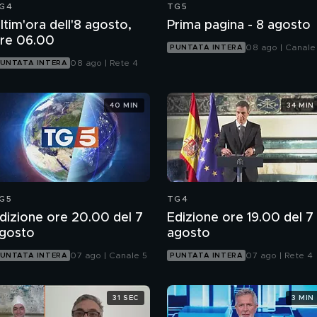
G4
TG5
ltim'ora dell'8 agosto,
Prima pagina - 8 agosto
re 06.00
08 ago | Canale
PUNTATA INTERA
08 ago | Rete 4
UNTATA INTERA
40 MIN
34 MIN
G5
TG4
dizione ore 20.00 del 7
Edizione ore 19.00 del 7
gosto
agosto
07 ago | Canale 5
07 ago | Rete 4
UNTATA INTERA
PUNTATA INTERA
31 SEC
3 MIN