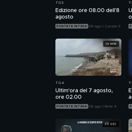
TG5
T
Edizione ore 08.00 dell'8
U
agosto
o
08 ago | Canale 5
PUNTATA INTERA
P
19 MIN
TG4
T
Ultim'ora del 7 agosto,
E
ore 02.00
a
08 ago | Rete 4
PUNTATA INTERA
P
30 SEC