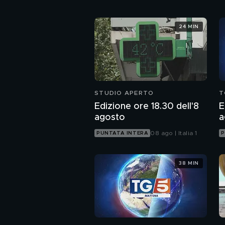
24 MIN
STUDIO APERTO
T
Edizione ore 18.30 dell'8
E
agosto
a
08 ago | Italia 1
PUNTATA INTERA
P
38 MIN