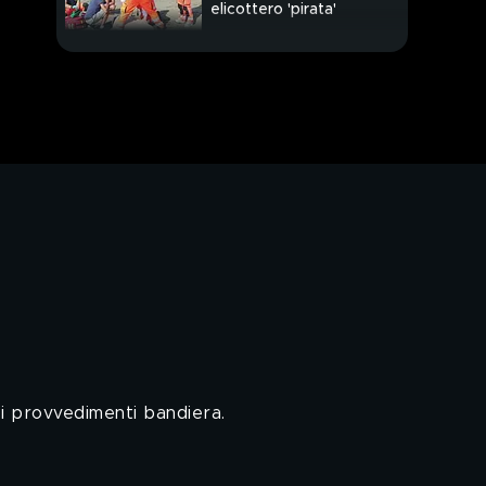
elicottero 'pirata'
Torna la Dark Polo
Gang
Così cambia la maturità
 i provvedimenti bandiera.