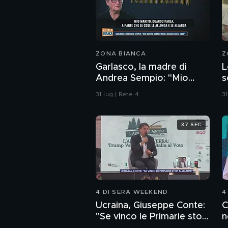
ZONA BIANCA
Z
Garlasco, la madre di
L
Andrea Sempio: "Mio
s
marito quando parla
C
31 lug | Rete 4
31
ricama sulle cose"
s
a
37 SEC
4 DI SERA WEEKEND
4
Ucraina, Giuseppe Conte:
C
"Se vinco le Primarie stop
n