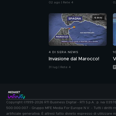
alle armi"
02 ago | Rete 4
0
4 MIN
4 DI SERA NEWS
1
Invasione dal Marocco!
V
31 lug | Rete 4
P
Copyright ©1999-2026 RTI Business Digital - RTI S.p.A.: p. iva 039
500.000.007 - Gruppo MFE Media For Europe N.V. - Tutti i diritti ris
artificiale generativa. È altresì fatto divieto espresso di utilizzare