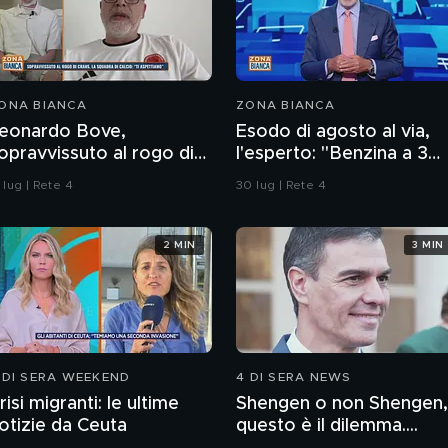
ONA BIANCA
ZONA BIANCA
eonardo Bove,
Esodo di agosto al via,
opravvissuto al rogo di
l'esperto: "Benzina a 3
rans-Montana, la
euro? Non lo escludo"
 lug | Rete 4
30 lug | Rete 4
quadra di calcio: "Ti
spettiamo"
2 MIN
3 MIN
 DI SERA WEEKEND
4 DI SERA NEWS
risi migranti: le ultime
Shengen o non Shengen,
otizie da Ceuta
questo è il dilemma....