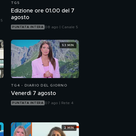
TG5
Edizione ore 01.00 del 7
agosto
 5
08 ago | Canale 5
PUNTATA INTERA
53 MIN
TG4 - DIARIO DEL GIORNO
Venerdì 7 agosto
07 ago | Rete 4
PUNTATA INTERA
2 MIN