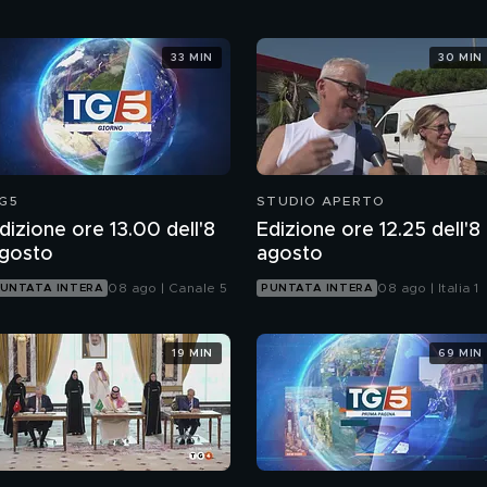
33 MIN
30 MIN
G5
STUDIO APERTO
dizione ore 13.00 dell'8
Edizione ore 12.25 dell'8
gosto
agosto
08 ago | Canale 5
08 ago | Italia 1
UNTATA INTERA
PUNTATA INTERA
19 MIN
69 MIN