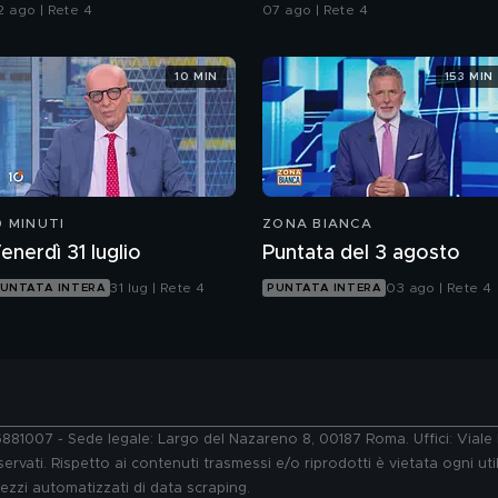
2 ago | Rete 4
07 ago | Rete 4
10 MIN
153 MIN
0 MINUTI
ZONA BIANCA
enerdì 31 luglio
Puntata del 3 agosto
31 lug | Rete 4
03 ago | Rete 4
UNTATA INTERA
PUNTATA INTERA
76881007 - Sede legale: Largo del Nazareno 8, 00187 Roma. Uffici: Vial
ervati. Rispetto ai contenuti trasmessi e/o riprodotti è vietata ogni uti
 mezzi automatizzati di data scraping.