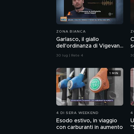
ZONA BIANCA
Z
Garlasco, il giallo
C
dell'ordinanza di Vigevano
s
sulle bottiglie senza
C
30 lug | Rete 4
30
tappo
1 MIN
4 DI SERA WEEKEND
4
Esodo estivo, in viaggio
U
con carburanti in aumento
"