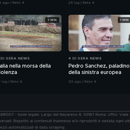
lle armi"
ragazzo rispettoso?
2 ago | Rete 4
24 lug | Rete 4
3 MIN
1 MIN
 DI SERA NEWS
4 DI SERA NEWS
talia nella morsa della
Pedro Sanchez, paladino
iolenza
della sinistra europea
 lug | Rete 4
03 ago | Rete 4
76881007 - Sede legale: Largo del Nazareno 8, 00187 Roma. Uffici: Vial
ervati. Rispetto ai contenuti trasmessi e/o riprodotti è vietata ogni uti
 mezzi automatizzati di data scraping.