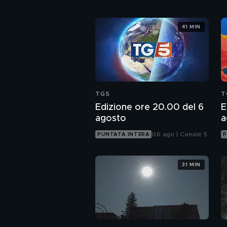
41 MIN
TG5
T
Edizione ore 20.00 del 6
E
agosto
a
06 ago | Canale 5
PUNTATA INTERA
P
31 MIN