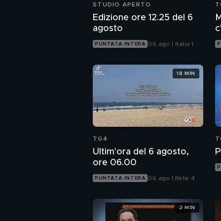
STUDIO APERTO
T
Edizione ore 12.25 del 6
M
agosto
c
c
06 ago | Italia 1
PUNTATA INTERA
P
18 MIN
TG4
T
Ultim'ora del 6 agosto,
P
ore 06.00
P
06 ago | Rete 4
PUNTATA INTERA
2 MIN