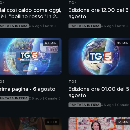
G4
TG4
ai così caldo come oggi,
Edizione ore 12.00 del 6
'è il "bollino rosso" in 27
agosto
ittà
06 ago | Rete 4
06 ago | Rete 4
UNTATA INTERA
PUNTATA INTERA
67 MIN
35 MIN
G5
TG5
rima pagina - 6 agosto
Edizione ore 01.00 del 5
agosto
06 ago | Canale 5
UNTATA INTERA
06 ago | Canale
PUNTATA INTERA
6 SEC
51 MIN