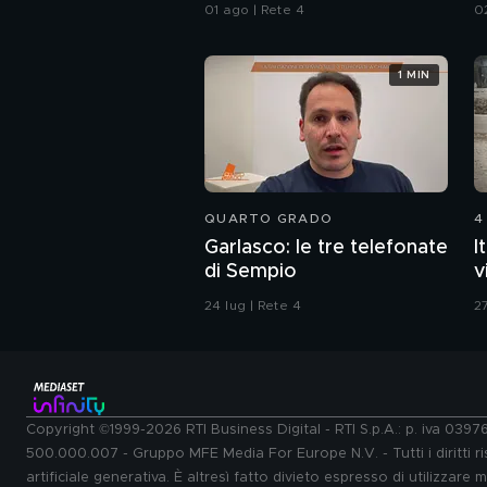
a
01 ago | Rete 4
0
1 MIN
QUARTO GRADO
4
Garlasco: le tre telefonate
I
di Sempio
v
24 lug | Rete 4
27
Copyright ©1999-2026 RTI Business Digital - RTI S.p.A.: p. iva 039
500.000.007 - Gruppo MFE Media For Europe N.V. - Tutti i diritti ris
artificiale generativa. È altresì fatto divieto espresso di utilizzare