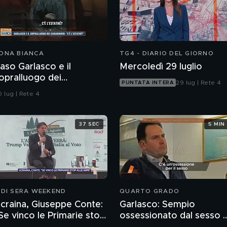
ONA BIANCA
TG4 - DIARIO DEL GIORNO
aso Garlasco e il
Mercoledì 29 luglio
opralluogo dei
29 lug | Rete 4
PUNTATA INTERA
arabinieri
 lug | Rete 4
37 SEC
5 MIN
 DI SERA WEEKEND
QUARTO GRADO
craina, Giuseppe Conte:
Garlasco: Sempio
Se vinco le Primarie stop
ossessionato dal sesso 