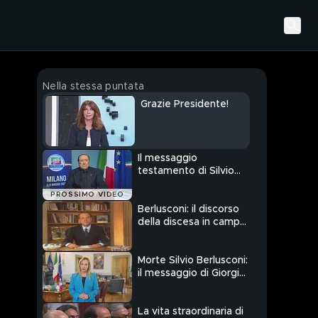
Nella stessa puntata
Grazie Presidente!
Il messaggio
testamento di Silvio
Berlusconi
PROSSIMO VIDEO
dall'ospedale
Berlusconi: il discorso
della discesa in campo
del 1994
Morte Silvio Berlusconi:
il messaggio di Giorgia
Meloni
La vita straordinaria di