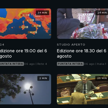
34 MIN
24 MIN
G4
STUDIO APERTO
dizione ore 19.00 del 6
Edizione ore 18.30 del 6
gosto
agosto
06 ago | Rete 4
06 ago | Italia 1
UNTATA INTERA
PUNTATA INTERA
2 MIN
25 MIN