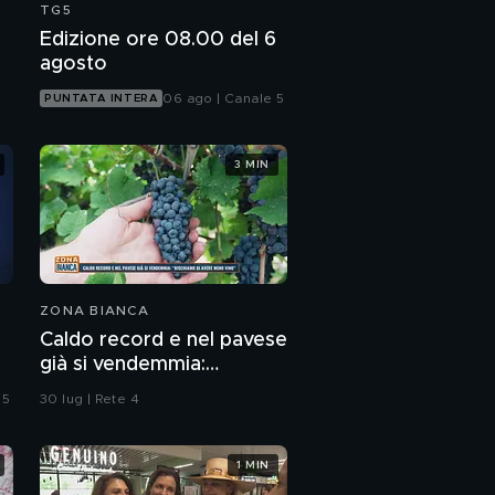
TG5
Edizione ore 08.00 del 6
agosto
06 ago | Canale 5
PUNTATA INTERA
3 MIN
ZONA BIANCA
Caldo record e nel pavese
già si vendemmia:
"Rischiamo di avere meno
 5
30 lug | Rete 4
vino"
1 MIN