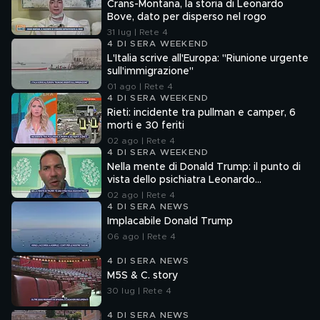
Crans-Montana, la storia di Leonardo
Bove, dato per disperso nel rogo
31 lug | Rete 4
4 DI SERA WEEKEND
L'Italia scrive all'Europa: "Riunione urgente
sull'immigrazione"
01 ago | Rete 4
4 DI SERA WEEKEND
Rieti: incidente tra pullman e camper, 6
morti e 30 feriti
02 ago | Rete 4
4 DI SERA WEEKEND
Nella mente di Donald Trump: il punto di
vista dello psichiatra Leonardo
Mendolicchio
02 ago | Rete 4
4 DI SERA NEWS
Implacabile Donald Trump
06 ago | Rete 4
4 DI SERA NEWS
M5S & C. story
30 lug | Rete 4
4 DI SERA NEWS