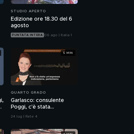
STUDIO APERTO
Edizione ore 18.30 del 6
agosto
06 ago | Italia 1
PUNTATA INTERA
5 MIN
QUARTO GRADO
i,
Garlasco: consulente
7
Poggi, c'è stata
contaminazione sulle
24 lug | Rete 4
unghie?