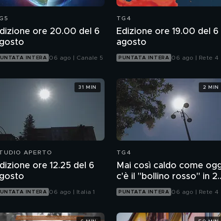
G5
TG4
dizione ore 20.00 del 6
Edizione ore 19.00 del 6
gosto
agosto
06 ago | Canale 5
06 ago | Rete 4
UNTATA INTERA
PUNTATA INTERA
31 MIN
2 MIN
TUDIO APERTO
TG4
dizione ore 12.25 del 6
Mai così caldo come ogg
gosto
c'è il "bollino rosso" in 2
città
06 ago | Italia 1
06 ago | Rete 4
UNTATA INTERA
PUNTATA INTERA