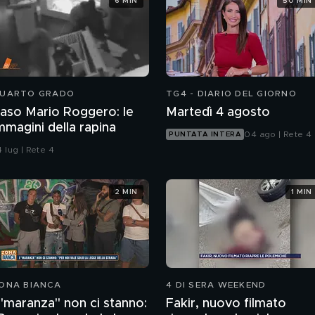
6 MIN
50 MIN
UARTO GRADO
TG4 - DIARIO DEL GIORNO
aso Mario Roggero: le
Martedì 4 agosto
mmagini della rapina
04 ago | Rete 4
PUNTATA INTERA
 lug | Rete 4
2 MIN
1 MIN
ONA BIANCA
4 DI SERA WEEKEND
 "maranza" non ci stanno:
Fakir, nuovo filmato