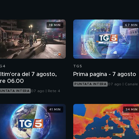
19 MIN
67 MIN
G4
TG5
ltim'ora del 7 agosto,
Prima pagina - 7 agosto
re 06.00
07 ago | Canale
PUNTATA INTERA
07 ago | Rete 4
UNTATA INTERA
41 MIN
34 MIN