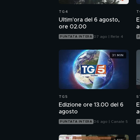
TG4
T
Ultim'ora del 6 agosto,
E
ore 02.00
a
07 ago | Rete 4
PUNTATA INTERA
P
31 MIN
TG5
S
Edizione ore 13.00 del 6
E
agosto
a
06 ago | Canale 5
PUNTATA INTERA
P