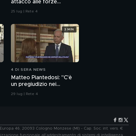
attacco alle forze
dell'ordine
25 lug | Rete 4
3 MIN
4 DI SERA NEWS
Matteo Piantedosi: "C'è
un pregiudizio nei
confronti della polizia"
29 lug | Rete 4
e Europa 46, 20093 Cologno Monzese (MI) - Cap. Soc. int. vers. €
lizzazione funzionale all'addestramento di sistemi di intelligenza