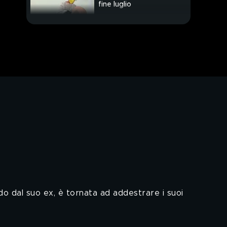
fine luglio
L'inflazione ci costa
uno stipendio
Siccità, l'Italia a secco
do dal suo ex, è tornata ad addestrare i suoi