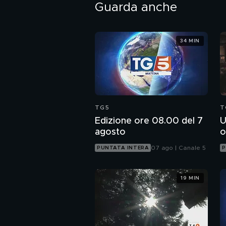
Guarda anche
34 MIN
TG5
T
Edizione ore 08.00 del 7
U
agosto
o
07 ago | Canale 5
PUNTATA INTERA
P
19 MIN