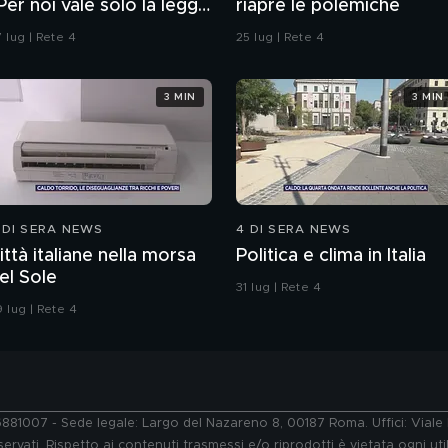
Per noi vale solo la legge
riapre le polemiche
ella strada"
 lug | Rete 4
25 lug | Rete 4
3 MIN
3 MIN
 DI SERA NEWS
4 DI SERA NEWS
ittà italiane nella morsa
Politica e clima in Italia
el Sole
31 lug | Rete 4
 lug | Rete 4
76881007 - Sede legale: Largo del Nazareno 8, 00187 Roma. Uffici: Vial
ervati. Rispetto ai contenuti trasmessi e/o riprodotti è vietata ogni uti