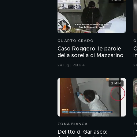
2 MIN
QUARTO GRADO
Q
Caso Roggero: le parole
C
della sorella di Mazzarino
i
24 lug | Rete 4
24
2 MIN
ZONA BIANCA
Z
Delitto di Garlasco:
I