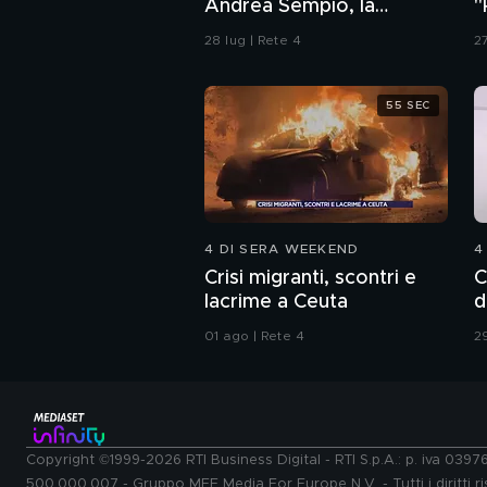
Andrea Sempio, la
"
Procura di Pavia non ha
d
28 lug | Rete 4
27
dubbi: l'impronta 33 è la
pistola fumante
55 SEC
4 DI SERA WEEKEND
4
Crisi migranti, scontri e
C
lacrime a Ceuta
d
01 ago | Rete 4
29
Copyright ©1999-2026 RTI Business Digital - RTI S.p.A.: p. iva 039
500.000.007 - Gruppo MFE Media For Europe N.V. - Tutti i diritti ris