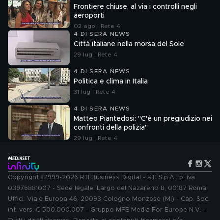
Frontiere chiuse, al via i controlli negli
aeroporti
02 ago | Rete 4
4 DI SERA NEWS
Città italiane nella morsa del Sole
29 lug | Rete 4
4 DI SERA NEWS
Politica e clima in Italia
31 lug | Rete 4
4 DI SERA NEWS
Matteo Piantedosi: "C'è un pregiudizio nei
confronti della polizia"
29 lug | Rete 4
Copyright ©1999-2026 RTI Business Digital - RTI S.p.A.: p. iva
03976881007 - Sede legale: Largo del Nazareno 8, 00187 Roma.
Uffici: Viale Europa 46, 20093 Cologno Monzese (MI) - Cap. Soc.
int. vers. € 500.000.007 - Gruppo MFE Media For Europe N.V. -