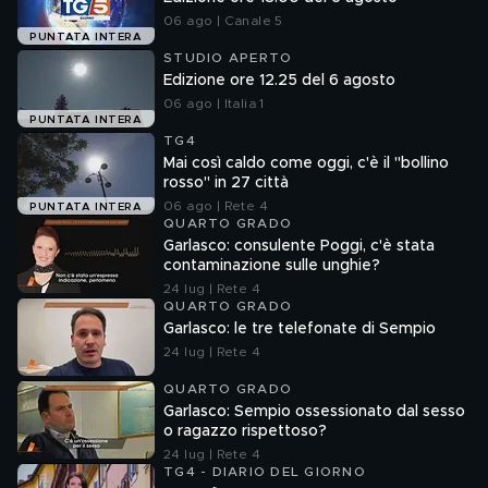
06 ago | Canale 5
PUNTATA INTERA
STUDIO APERTO
Edizione ore 12.25 del 6 agosto
06 ago | Italia 1
PUNTATA INTERA
TG4
Mai così caldo come oggi, c'è il "bollino
rosso" in 27 città
06 ago | Rete 4
PUNTATA INTERA
QUARTO GRADO
Garlasco: consulente Poggi, c'è stata
contaminazione sulle unghie?
24 lug | Rete 4
QUARTO GRADO
Garlasco: le tre telefonate di Sempio
24 lug | Rete 4
QUARTO GRADO
Garlasco: Sempio ossessionato dal sesso
o ragazzo rispettoso?
24 lug | Rete 4
TG4 - DIARIO DEL GIORNO