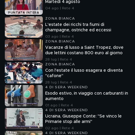
Martedì 4 agosto
04 ago | Rete 4
PUNTATA INTERA
ZONA BIANCA
L'estate dei ricchi tra fiumi di
champagne, ostriche ed eccessi
03 ago | Rete 4
ZONA BIANCA
Vacanze di lusso a Saint Tropez, dove
due lettini costano 800 euro al giorno
28 lug | Rete 4
ZONA BIANCA
Con l'estate il lusso esagera e diventa
"cafone"
28 lug | Rete 4
4 DI SERA WEEKEND
Esodo estivo, in viaggio con carburanti in
aumento
01 ago | Rete 4
4 DI SERA WEEKEND
Ucraina, Giuseppe Conte: "Se vinco le
Primarie stop alle armi"
02 ago | Rete 4
4 DI SERA WEEKEND