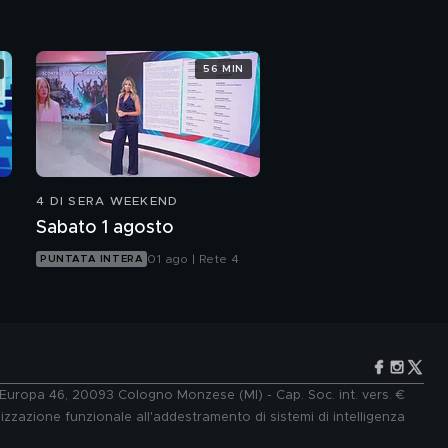
56 MIN
4 DI SERA WEEKEND
Sabato 1 agosto
01 ago | Rete 4
PUNTATA INTERA
e Europa 46, 20093 Cologno Monzese (MI) - Cap. Soc. int. vers. €
lizzazione funzionale all'addestramento di sistemi di intelligenza