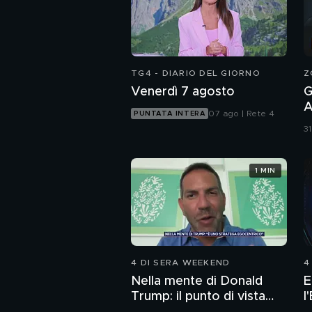
TG4 - DIARIO DEL GIORNO
Z
Venerdì 7 agosto
G
A
07 ago | Rete 4
PUNTATA INTERA
m
31
r
1 MIN
4 DI SERA WEEKEND
4
Nella mente di Donald
E
Trump: il punto di vista
l