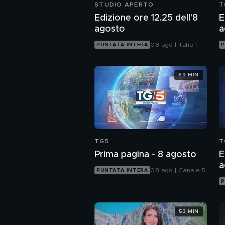
STUDIO APERTO
T
Edizione ore 12.25 dell'8
E
agosto
a
08 ago | Italia 1
PUNTATA INTERA
P
69 MIN
TG5
T
Prima pagina - 8 agosto
E
a
08 ago | Canale 5
PUNTATA INTERA
P
53 MIN