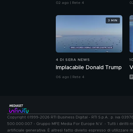
dello psichiatra Leonardo
I
02 ago | Rete 4
0
Mendolicchio
3 MIN
4 DI SERA NEWS
1
Implacabile Donald Trump
V
06 ago | Rete 4
P
Copyright ©1999-2026 RTI Business Digital - RTI S.p.A.: p. iva 039
500.000.007 - Gruppo MFE Media For Europe N.V. - Tutti i diritti ris
artificiale generativa. È altresì fatto divieto espresso di utilizzare