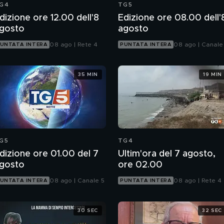
G4
TG5
dizione ore 12.00 dell'8
Edizione ore 08.00 dell'
gosto
agosto
08 ago | Rete 4
08 ago | Canale
UNTATA INTERA
PUNTATA INTERA
35 MIN
19 MIN
G5
TG4
dizione ore 01.00 del 7
Ultim'ora del 7 agosto,
gosto
ore 02.00
08 ago | Canale 5
08 ago | Rete 4
UNTATA INTERA
PUNTATA INTERA
30 SEC
32 SEC