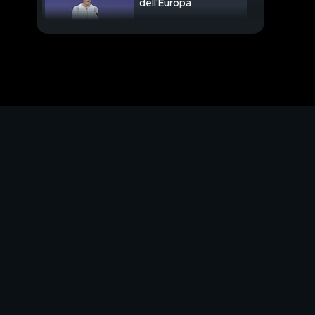
dell'Europa
Gelo in aula, 5 stelle
divisi
PROSSIMO VIDEO
"Siete pronti per un
nuovo patto?"