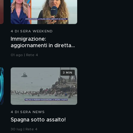
4 DI SERA WEEKEND
Immigrazione:
aggiornamenti in diretta
da Ceuta
01 ago | Rete 4
3 MIN
4 DI SERA NEWS
Spagna sotto assalto!
30 lug | Rete 4