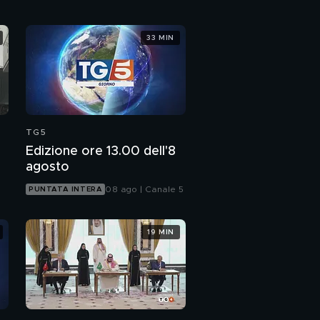
33 MIN
TG5
Edizione ore 13.00 dell'8
agosto
08 ago | Canale 5
PUNTATA INTERA
19 MIN