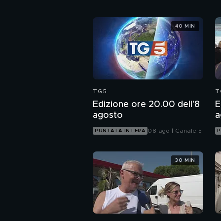
40 MIN
TG5
T
Edizione ore 20.00 dell'8
E
agosto
a
08 ago | Canale 5
PUNTATA INTERA
P
30 MIN