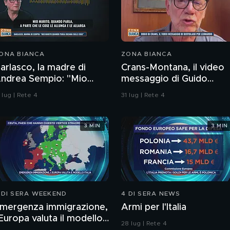
ONA BIANCA
ZONA BIANCA
arlasco, la madre di
Crans-Montana, il video
ndrea Sempio: "Mio
messaggio di Guido
arito quando parla
Bertolaso per Leonardo
 lug | Rete 4
31 lug | Rete 4
icama sulle cose"
Bove
3 MIN
3 MIN
 DI SERA WEEKEND
4 DI SERA NEWS
mergenza immigrazione,
Armi per l'Italia
'Europa valuta il modello
28 lug | Rete 4