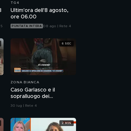
TG4
8
Ultim'ora dell'8 agosto,
ore 06.00
 5
08 ago | Rete 4
PUNTATA INTERA
6 SEC
ZONA BIANCA
Caso Garlasco e il
sopralluogo dei
Carabinieri
30 lug | Rete 4
2 MIN