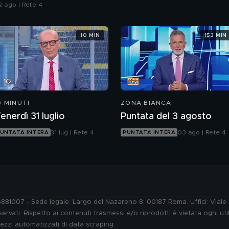
talia
2 ago | Rete 4
10 MIN
153 MIN
0 MINUTI
ZONA BIANCA
enerdì 31 luglio
Puntata del 3 agosto
31 lug | Rete 4
03 ago | Rete 4
UNTATA INTERA
PUNTATA INTERA
76881007 - Sede legale: Largo del Nazareno 8, 00187 Roma. Uffici: Vial
ervati. Rispetto ai contenuti trasmessi e/o riprodotti è vietata ogni uti
 mezzi automatizzati di data scraping.