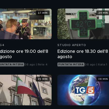
37 MIN
24 MIN
G4
STUDIO APERTO
dizione ore 19.00 dell'8
Edizione ore 18.30 dell'8
gosto
agosto
08 ago | Rete 4
08 ago | Italia 1
UNTATA INTERA
PUNTATA INTERA
25 MIN
38 MIN