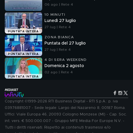
06 ago | Rete 4
10 MINUTI
Lunedì 27 luglio
27 lug | Rete 4
PUNTATA INTERA
ZONA BIANCA
Puntata del 27 luglio
27 lug | Rete 4
PUNTATA INTERA
4 DI SERA WEEKEND
Domenica 2 agosto
02 ago | Rete 4
PUNTATA INTERA
Copyright ©1999-2026 RTI Business Digital - RTI S.p.A.: p. iva
03976881007 - Sede legale: Largo del Nazareno 8, 00187 Roma.
Uffici: Viale Europa 46, 20093 Cologno Monzese (MI) - Cap. Soc.
int. vers. € 500.000.007 - Gruppo MFE Media For Europe N.V. -
Tutti i diritti riservati. Rispetto ai contenuti trasmessi e/o