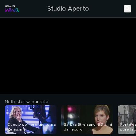
Studio Aperto
Nella stessa puntata
Questo pomeriggio torna
Barbra Streisand, 80 anni
Ponte da
Verissimo
da record
pure la